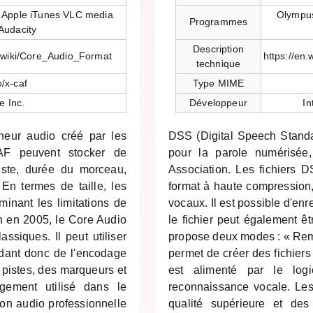
 Apple iTunes VLC media
Olympus
Programmes
Audacity
Description
g/wiki/Core_Audio_Format
https://en
technique
/x-caf
Type MIME
e Inc.
Développeur
In
eur audio créé par les
DSS (Digital Speech Standar
CAF peuvent stocker de
pour la parole numérisée,
iste, durée du morceau,
Association. Les fichiers 
En termes de taille, les
format à haute compression,
inant les limitations de
vocaux. Il est possible d'enre
n en 2005, le Core Audio
le fichier peut également ê
assiques. Il peut utiliser
propose deux modes : « Rem
ndant donc de l'encodage
permet de créer des fichiers
 pistes, des marqueurs et
est alimenté par le log
gement utilisé dans le
reconnaissance vocale. Le
on audio professionnelle
qualité supérieure et des