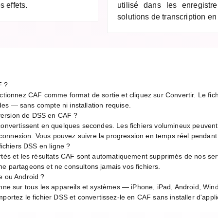
 effets.
utilisé dans les enregistr
solutions de transcription en
F ?
ctionnez CAF comme format de sortie et cliquez sur Convertir. Le fich
es — sans compte ni installation requise.
version de DSS en CAF ?
 convertissent en quelques secondes. Les fichiers volumineux peuven
de connexion. Vous pouvez suivre la progression en temps réel pendant
 fichiers DSS en ligne ?
rtés et les résultats CAF sont automatiquement supprimés de nos ser
e partageons et ne consultons jamais vos fichiers.
e ou Android ?
onne sur tous les appareils et systèmes — iPhone, iPad, Android, Wi
portez le fichier DSS et convertissez-le en CAF sans installer d'appli