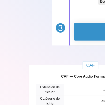
Éc
3
CAF
CAF — Core Audio Format
Extension de
.
fichier
Catégorie de
au
fichier