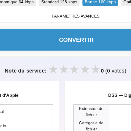
onomique 64 kbps
Standard 128 kbps
Bonne 160 kbps
Opt
PARAMÈTRES AVANCÉS
CONVERTIR
Note du service:
0
(0 votes)
 d'Apple
DSS — Dig
Extension de
caf
fichier
Catégorie de
dio
fichier