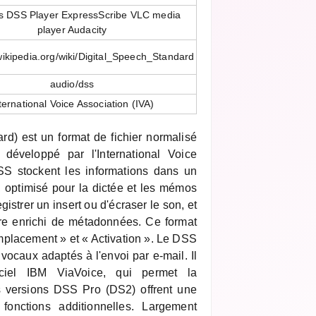
 DSS Player ExpressScribe VLC media
player Audacity
.wikipedia.org/wiki/Digital_Speech_Standard
audio/dss
ternational Voice Association (IVA)
d) est un format de fichier normalisé
 développé par l'International Voice
DSS stockent les informations dans un
 optimisé pour la dictée et les mémos
gistrer un insert ou d'écraser le son, et
tre enrichi de métadonnées. Ce format
placement » et « Activation ». Le DSS
 vocaux adaptés à l'envoi par e-mail. Il
iciel IBM ViaVoice, qui permet la
s versions DSS Pro (DS2) offrent une
 fonctions additionnelles. Largement