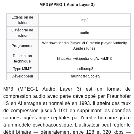
MP3 (MPEG-1 Audio Layer 3)
Extension de
.mp3
fichier
Catégorie de
audio
fichier
Windows Media Player VLC media player Audacity
Programmes
Apple iTunes
Description
https://en.wikipedia.org/wiki/MP3
technique
Type MIME
audio/mp3
Développeur
Fraunhofer Society
MP3 (MPEG-1 Audio Layer 3) est un format de
compression audio avec perte développé par Fraunhofer
IIS en Allemagne et normalisé en 1993. Il atteint des taux
de compression jusqu'à 10:1 en supprimant les données
sonores jugées imperceptibles par l'oreille humaine grâce
à un modèle psychoacoustique. L'utilisateur peut régler le
débit binaire — généralement entre 128 et 320 kbps —