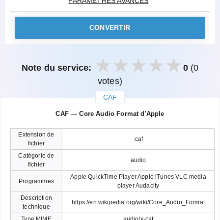
PARAMÈTRES AVANCÉS
CONVERTIR
Note du service:
0
(0
votes)
CAF
закрыть
CAF — Core Audio Format d'Apple
Extension de
.caf
fichier
Catégorie de
audio
fichier
Apple QuickTime Player Apple iTunes VLC media
Programmes
player Audacity
Description
https://en.wikipedia.org/wiki/Core_Audio_Format
technique
Type MIME
audio/x-caf