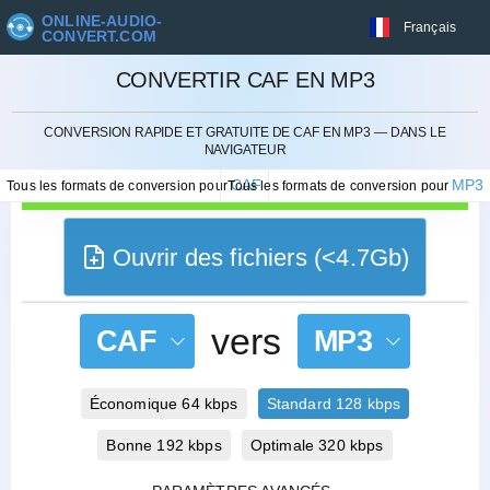
ONLINE-AUDIO-
Français
CONVERT.COM
CONVERTIR CAF EN MP3
ANNULER
CONVERSION RAPIDE ET GRATUITE DE CAF EN MP3 — DANS LE
NAVIGATEUR
CAF
MP3
Tous les formats de conversion pour
Tous les formats de conversion pour
Ouvrir des fichiers (<4.7Gb)
vers
CAF
MP3
Économique 64 kbps
Standard 128 kbps
Bonne 192 kbps
Optimale 320 kbps