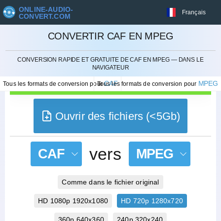
ONLINE-AUDIO-
Français
CONVERT.COM
CONVERTIR CAF EN MPEG
ANNULER
CONVERSION RAPIDE ET GRATUITE DE CAF EN MPEG — DANS LE
NAVIGATEUR
CAF
MPEG
Tous les formats de conversion pour
Tous les formats de conversion pour
Ouvrir des fichiers (<5Gb)
vers
CAF
MPEG
Comme dans le fichier original
HD 1080p 1920x1080
HD 720p 1280x720
360p 640x360
240p 320x240