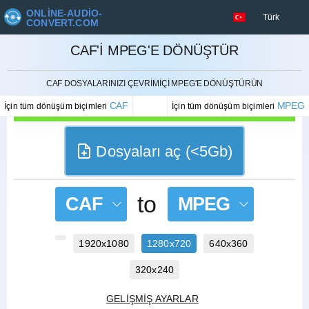
ONLINE-AUDIO-
Türk
CONVERT.COM
CAF'I MPEG'E DÖNÜŞTÜR
İPTAL ETMEK
CAF DOSYALARINIZI ÇEVRIMIÇI MPEG'E DÖNÜŞTÜRÜN
CAF
MPEG
İçin tüm dönüşüm biçimleri
İçin tüm dönüşüm biçimleri
Dosyaları aç (<5Gb)
to
CAF
MPEG
1920x1080
1280x720
640x360
320x240
GELIŞMIŞ AYARLAR