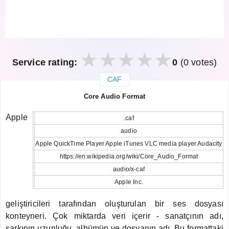
Service rating:
0
(0 votes)
CAF
закрыть
Core Audio Format
Apple
.caf
audio
Apple QuickTime Player Apple iTunes VLC media player Audacity
https://en.wikipedia.org/wiki/Core_Audio_Format
audio/x-caf
Apple Inc.
geliştiricileri tarafından oluşturulan bir ses dosyası
konteyneri. Çok miktarda veri içerir - sanatçının adı,
şarkının uzunluğu, albümün ve dosyanın adı. Bu formattaki