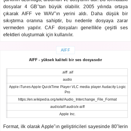
dosyalar 4 GB"tan büyük olabilir. 2005 yılında ortaya
çıkarak AIFF ve WAV"ın yerini aldı. Daha düşük bir
sıkıştırma oranına sahiptir, bu nedenle dosyaya zarar
vermeden yapılır. CAF dosyaları genellikle çeşitli ses
efektleri oluşturmak için kullanılır.
AIFF
AIFF - yüksek kaliteli bir ses dosyasıdır
.aiff .aif
audio
Apple iTunes Apple QuickTime Player VLC media player Audacity Logic
Pro
https://en.wikipedia.org/wiki/Audio_Interchange_File_Format
audio/aiff audio/x-aiff
Apple Inc.
Format, ilk olarak Apple"ın geliştiricileri sayesinde 80"lerin