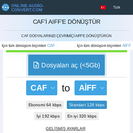
ONLINE-AUDIO-
Türk
CONVERT.COM
CAF'I AIFF'E DÖNÜŞTÜR
İPTAL ETMEK
CAF DOSYALARINIZI ÇEVRIMIÇI AIFF'E DÖNÜŞTÜRÜN
CAF
AIFF
İçin tüm dönüşüm biçimleri
İçin tüm dönüşüm biçimleri
Dosyaları aç (<5Gb)
to
CAF
AIFF
Ekonomi 64 kbps
Standart 128 kbps
İyi 192 kbps
En iyi 320 kbps
GELIŞMIŞ AYARLAR