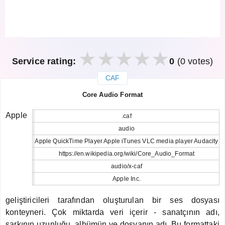
Service rating:
0
(0 votes)
CAF
закрыть
Core Audio Format
Apple
.caf
audio
Apple QuickTime Player Apple iTunes VLC media player Audacity
https://en.wikipedia.org/wiki/Core_Audio_Format
audio/x-caf
Apple Inc.
geliştiricileri tarafından oluşturulan bir ses dosyası
konteyneri. Çok miktarda veri içerir - sanatçının adı,
şarkının uzunluğu, albümün ve dosyanın adı. Bu formattaki