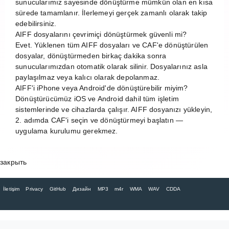
sunucularımız sayesinde dönüştürme mümkün olan en kısa
sürede tamamlanır. İlerlemeyi gerçek zamanlı olarak takip
edebilirsiniz.
AIFF dosyalarını çevrimiçi dönüştürmek güvenli mi?
Evet. Yüklenen tüm AIFF dosyaları ve CAF'e dönüştürülen
dosyalar, dönüştürmeden birkaç dakika sonra
sunucularımızdan otomatik olarak silinir. Dosyalarınız asla
paylaşılmaz veya kalıcı olarak depolanmaz.
AIFF'i iPhone veya Android'de dönüştürebilir miyim?
Dönüştürücümüz iOS ve Android dahil tüm işletim
sistemlerinde ve cihazlarda çalışır. AIFF dosyanızı yükleyin,
2. adımda CAF'i seçin ve dönüştürmeyi başlatın —
uygulama kurulumu gerekmez.
закрыть
İletişim
Privacy
GitHub
Дизайн
MP3
m4r
WMA
WAV
CDDA