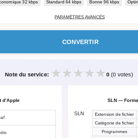
conomique 32 kbps
Standard 64 kbps
Bonne 96 kbps
Opti
PARAMÈTRES AVANCÉS
CONVERTIR
Note du service:
0
(0 votes)
 d'Apple
SLN — Format
SLN
Extension de fichier
caf
Catégorie de fichier
Programmes
dio