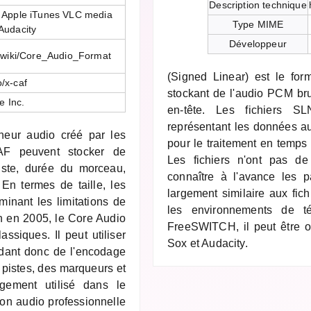
Description technique
 Apple iTunes VLC media
Type MIME
Audacity
Développeur
g/wiki/Core_Audio_Format
(Signed Linear) est le for
/x-caf
stockant de l'audio PCM br
e Inc.
en-tête. Les fichiers S
représentant les données aud
eur audio créé par les
pour le traitement en temps
CAF peuvent stocker de
Les fichiers n'ont pas de
iste, durée du morceau,
connaître à l'avance les 
En termes de taille, les
largement similaire aux fic
inant les limitations de
les environnements de té
n en 2005, le Core Audio
FreeSWITCH, il peut être o
assiques. Il peut utiliser
Sox et Audacity.
ndant donc de l'encodage
 pistes, des marqueurs et
gement utilisé dans le
on audio professionnelle