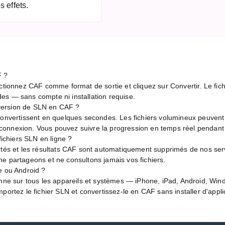
 effets.
F ?
ctionnez CAF comme format de sortie et cliquez sur Convertir. Le fich
es — sans compte ni installation requise.
version de SLN en CAF ?
 convertissent en quelques secondes. Les fichiers volumineux peuven
de connexion. Vous pouvez suivre la progression en temps réel pendant
fichiers SLN en ligne ?
rtés et les résultats CAF sont automatiquement supprimés de nos serv
e partageons et ne consultons jamais vos fichiers.
e ou Android ?
onne sur tous les appareils et systèmes — iPhone, iPad, Android, Wi
portez le fichier SLN et convertissez-le en CAF sans installer d'appli