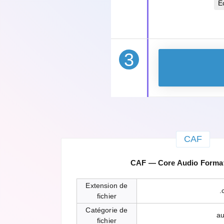
É
3
CAF
CAF — Core Audio Format
Extension de
.
fichier
Catégorie de
au
fichier