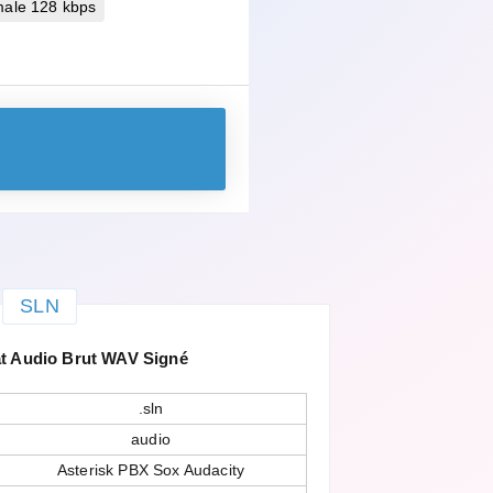
male 128 kbps
SLN
 Audio Brut WAV Signé
.sln
audio
Asterisk PBX Sox Audacity