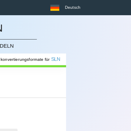
Deutsch
N
NDELN
SLN
e konvertierungsformate für