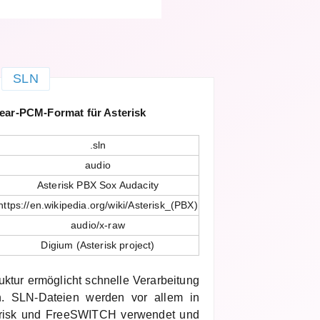
SLN
ear-PCM-Format für Asterisk
.sln
audio
Asterisk PBX Sox Audacity
https://en.wikipedia.org/wiki/Asterisk_(PBX)
audio/x-raw
Digium (Asterisk project)
uktur ermöglicht schnelle Verarbeitung
en. SLN-Dateien werden vor allem in
risk und FreeSWITCH verwendet und