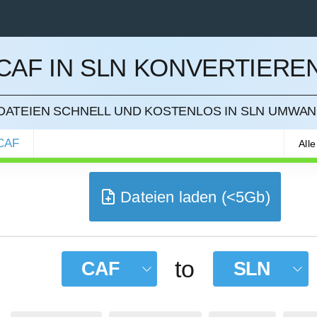
CAF IN SLN KONVERTIERE
IEREN
DATEIEN SCHNELL UND KOSTENLOS IN SLN UMWA
CAF
All
Dateien laden (<5Gb)
to
CAF
SLN