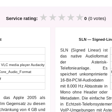
Service rating:
0
(0 votes)
t
SLN — Signed-Lin
SLN (Signed Linear) ist
das native Audioformat
der Asterisk-
 VLC media player Audacity
Telefonieanlage. Es
i/Core_Audio_Format
speichert unkomprimierte
f
16-Bit-PCM-Audiodaten
.
mit 8.000 Hz Abtastrate in
Mono ohne Header oder
at, das Apple 2005 als
Metadaten. Die einfache Str
 Im Gegensatz zu diesen
in Echtzeit-Telefonsystem
chränkung von 4 GB und
VoIP-Umgebungen mit Aste