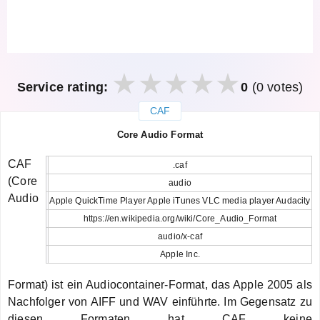
Service rating:
0
(0 votes)
CAF
закрыть
Core Audio Format
CAF
.caf
(Core
audio
Audio
Apple QuickTime Player Apple iTunes VLC media player Audacity
https://en.wikipedia.org/wiki/Core_Audio_Format
audio/x-caf
Apple Inc.
Format) ist ein Audiocontainer-Format, das Apple 2005 als
Nachfolger von AIFF und WAV einführte. Im Gegensatz zu
diesen Formaten hat CAF keine