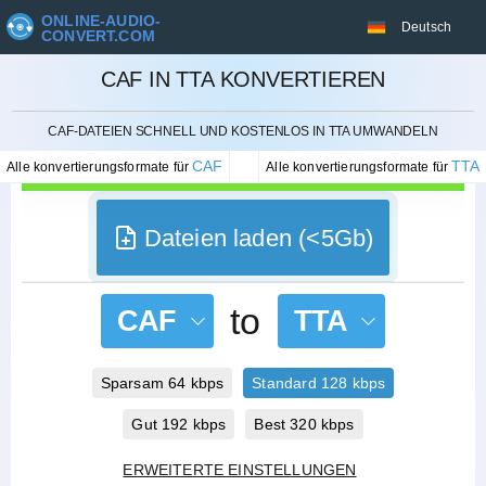
ONLINE-AUDIO-
Deutsch
CONVERT.COM
CAF IN TTA KONVERTIEREN
STORNIEREN
CAF-DATEIEN SCHNELL UND KOSTENLOS IN TTA UMWANDELN
CAF
TTA
Alle konvertierungsformate für
Alle konvertierungsformate für
Dateien laden (<5Gb)
to
CAF
TTA
Sparsam 64 kbps
Standard 128 kbps
Gut 192 kbps
Best 320 kbps
ERWEITERTE EINSTELLUNGEN