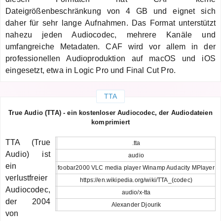
Dateigrößenbeschränkung von 4 GB und eignet sich
daher für sehr lange Aufnahmen. Das Format unterstützt
nahezu jeden Audiocodec, mehrere Kanäle und
umfangreiche Metadaten. CAF wird vor allem in der
professionellen Audioproduktion auf macOS und iOS
eingesetzt, etwa in Logic Pro und Final Cut Pro.
TTA
True Audio (TTA) - ein kostenloser Audiocodec, der Audiodateien
komprimiert
TTA (True
.tta
Audio) ist
audio
ein
foobar2000 VLC media player Winamp Audacity MPlayer
verlustfreier
https://en.wikipedia.org/wiki/TTA_(codec)
Audiocodec,
audio/x-tta
der 2004
Alexander Djourik
von