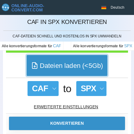
ONLINE-AUDIO-
Deutsch
CONVERT.COM
CAF IN SPX KONVERTIEREN
STORNIEREN
CAF-DATEIEN SCHNELL UND KOSTENLOS IN SPX UMWANDELN
CAF
SPX
Alle konvertierungsformate für
Alle konvertierungsformate für
Dateien laden (<5Gb)
to
CAF
SPX
ERWEITERTE EINSTELLUNGEN
KONVERTIEREN