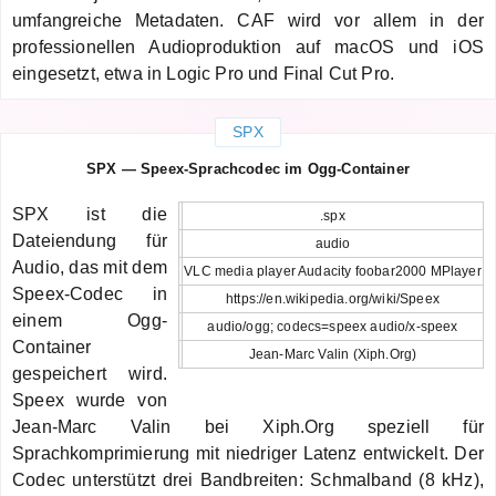
umfangreiche Metadaten. CAF wird vor allem in der
professionellen Audioproduktion auf macOS und iOS
eingesetzt, etwa in Logic Pro und Final Cut Pro.
SPX
SPX — Speex-Sprachcodec im Ogg-Container
SPX ist die
.spx
Dateiendung für
audio
Audio, das mit dem
VLC media player Audacity foobar2000 MPlayer
Speex-Codec in
https://en.wikipedia.org/wiki/Speex
einem Ogg-
audio/ogg; codecs=speex audio/x-speex
Container
Jean-Marc Valin (Xiph.Org)
gespeichert wird.
Speex wurde von
Jean-Marc Valin bei Xiph.Org speziell für
Sprachkomprimierung mit niedriger Latenz entwickelt. Der
Codec unterstützt drei Bandbreiten: Schmalband (8 kHz),