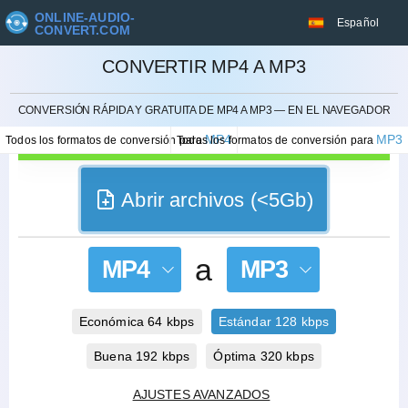
ONLINE-AUDIO-
Español
CONVERT.COM
CONVERTIR MP4 A MP3
CANCELAR
CONVERSIÓN RÁPIDA Y GRATUITA DE MP4 A MP3 — EN EL NAVEGADOR
MP4
MP3
Todos los formatos de conversión para
Todos los formatos de conversión para
Abrir archivos (<5Gb)
a
MP4
MP3
Económica 64 kbps
Estándar 128 kbps
Buena 192 kbps
Óptima 320 kbps
AJUSTES AVANZADOS