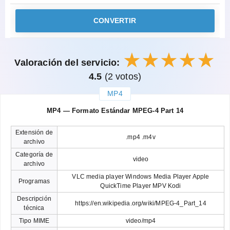
CONVERTIR
Valoración del servicio:
4.5
(2 votos)
MP4
закрыть
MP4 — Formato Estándar MPEG-4 Part 14
Extensión de
.mp4 .m4v
archivo
Categoría de
video
archivo
VLC media player Windows Media Player Apple
Programas
QuickTime Player MPV Kodi
Descripción
https://en.wikipedia.org/wiki/MPEG-4_Part_14
técnica
Tipo MIME
video/mp4