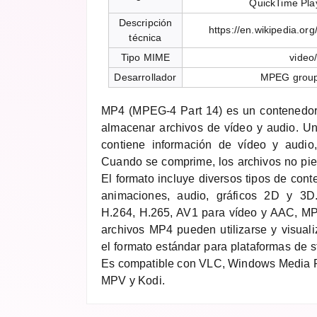
QuickTime Pla
Descripción
https://en.wikipedia.o
técnica
Tipo MIME
video
Desarrollador
MPEG group
MP4 (MPEG-4 Part 14) es un contenedor
almacenar archivos de vídeo y audio. Un
contiene información de vídeo y audio,
Cuando se comprime, los archivos no pier
El formato incluye diversos tipos de cont
animaciones, audio, gráficos 2D y 3
H.264, H.265, AV1 para vídeo y AAC, MP
archivos MP4 pueden utilizarse y visuali
el formato estándar para plataformas de
Es compatible con VLC, Windows Media P
MPV y Kodi.