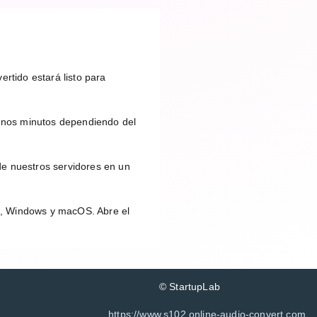
rtido estará listo para
unos minutos dependiendo del
de nuestros servidores en un
id, Windows y macOS. Abre el
© StartupLab
https://www.s102.online-audio-convert.com