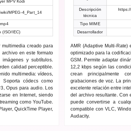
yer MPV Kodi
Descripción
https:
rg/wiki/MPEG-4_Part_14
técnica
/mp4
Tipo MIME
 (ISO/IEC)
Desarrollador
 multimedia creado para
AMR (Adaptive Multi-Rate) 
 archivo en este formato
optimizado para la codificac
 imágenes y subtítulos.
GSM. Permite adaptar dinám
den calidad perceptible.
12,2 kbps según las condic
enido multimedia: vídeos,
crean principalmente c
D. Soporta códecs como
grabaciones de voz. La prin
3, Opus para audio. Los
excelente relación entre int
zarse en Internet, siendo
del archivo resultante. Con
 streaming como YouTube.
puede convertirse a cualq
layer, QuickTime Player,
compatible con VLC, Windo
Audacity.