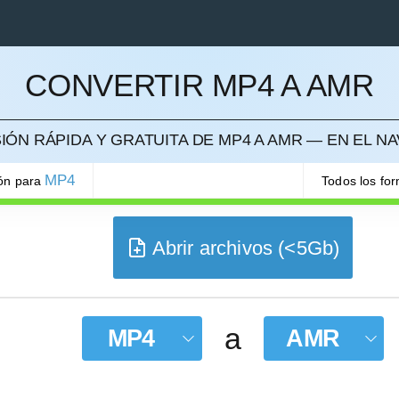
CONVERTIR MP4 A AMR
ELAR
ÓN RÁPIDA Y GRATUITA DE MP4 A AMR — EN EL 
MP4
ión para
Todos los fo
Abrir archivos (<5Gb)
a
MP4
AMR