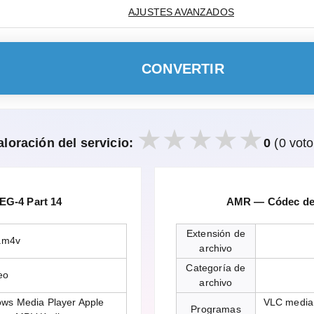
AJUSTES AVANZADOS
CONVERTIR
aloración del servicio:
0
(0 voto
G-4 Part 14
AMR — Códec de 
Extensión de
.m4v
archivo
Categoría de
eo
archivo
ws Media Player Apple
VLC media 
Programas