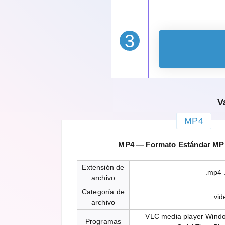
3
V
MP4
MP4 — Formato Estándar MPE
Extensión de
.mp4 
archivo
Categoría de
vid
archivo
VLC media player Windo
Programas