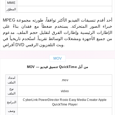
MIME
المطوّر
MPEG أحد أقدم تنسيقات الفيديو الأكثر توافقاً، طورته مجموعة
خبراء الصور المتحركة. يستخدم ضغطاً مع فقدان بناءً على
الإطارات الرئيسية وإطارات الفرق لتقليل حجم الملف. مدعوم
من جميع الأجهزة ومشغلات الوسائط تقريباً. استُخدم تاريخياً في
أقراص DVD وبث التلفزيون الرقمي.
MOV
MOV — تنسيق فيديو QuickTime من آبل
امتداد
.mov
الملف
نوع
video
الملف
CyberLink PowerDirector Roxio Easy Media Creator Apple
البرامج
QuickTime Player
وصف