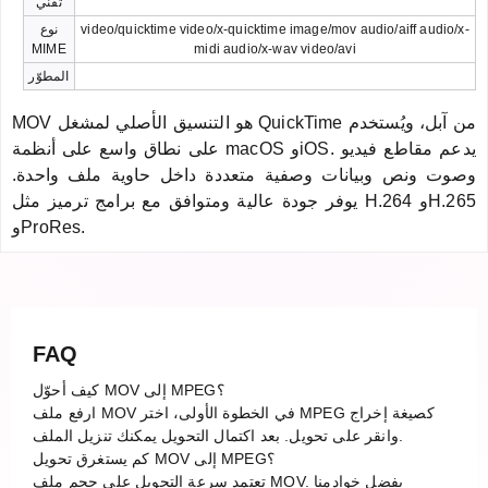
تقني
video/quicktime video/x-quicktime image/mov audio/aiff audio/x-
نوع
MIME
midi audio/x-wav video/avi
المطوّر
MOV هو التنسيق الأصلي لمشغل QuickTime من آبل، ويُستخدم
على نطاق واسع على أنظمة macOS وiOS. يدعم مقاطع فيديو
وصوت ونص وبيانات وصفية متعددة داخل حاوية ملف واحدة.
يوفر جودة عالية ومتوافق مع برامج ترميز مثل H.264 وH.265
وProRes.
FAQ
كيف أحوّل MOV إلى MPEG؟
ارفع ملف MOV في الخطوة الأولى، اختر MPEG كصيغة إخراج
وانقر على تحويل. بعد اكتمال التحويل يمكنك تنزيل الملف.
كم يستغرق تحويل MOV إلى MPEG؟
تعتمد سرعة التحويل على حجم ملف MOV. بفضل خوادمنا