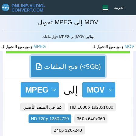
ONLINE-AUDIO-
العربية
CONVERT.COM
تحويل MPEG إلى MOV
إلغاء
حوّل ملفات MPEG إلى MOV أونلاين
MPEG
MOV
جميع صيغ التحويل لـ
جميع صيغ التحويل لـ
فتح الملفات (<5Gb)
إلى
MPEG
MOV
HD 1080p 1920x1080
كما في الملف الأصلي
HD 720p 1280x720
360p 640x360
240p 320x240