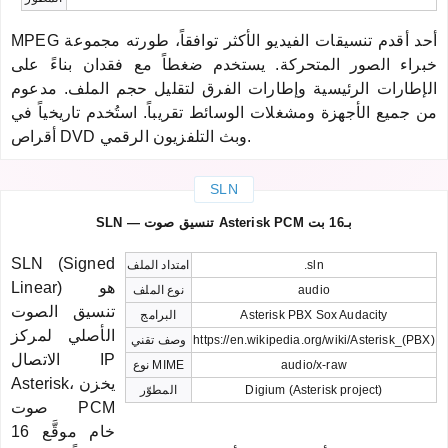
MPEG أحد أقدم تنسيقات الفيديو الأكثر توافقاً، طورته مجموعة
خبراء الصور المتحركة. يستخدم ضغطاً مع فقدان بناءً على
الإطارات الرئيسية وإطارات الفرق لتقليل حجم الملف. مدعوم
من جميع الأجهزة ومشغلات الوسائط تقريباً. استُخدم تاريخياً في
أقراص DVD وبث التلفزيون الرقمي.
SLN
SLN — تنسيق صوت Asterisk PCM بـ16 بت
SLN (Signed
.sln
امتداد الملف
Linear) هو
audio
نوع الملف
تنسيق الصوت
Asterisk PBX Sox Audacity
البرامج
الأصلي لمركز
https://en.wikipedia.org/wiki/Asterisk_(PBX)
وصف تقني
الاتصال IP
audio/x-raw
نوع MIME
Asterisk، يخزن
Digium (Asterisk project)
المطوّر
صوت PCM
خام موقَّع 16