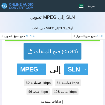
ONLINE-AUDIO-
العربية
CONVERT.COM
تحويل MPEG إلى SLN
إلغاء
حوّل ملفات MPEG إلى SLN أونلاين
MPEG
SLN
جميع صيغ التحويل لـ
جميع صيغ التحويل لـ
فتح الملفات (<5Gb)
إلى
MPEG
SLN
قياسية 64 kbps
اقتصادية 32 kbps
مثالية 128 kbps
جيدة 96 kbps
إعدادات متقدمة