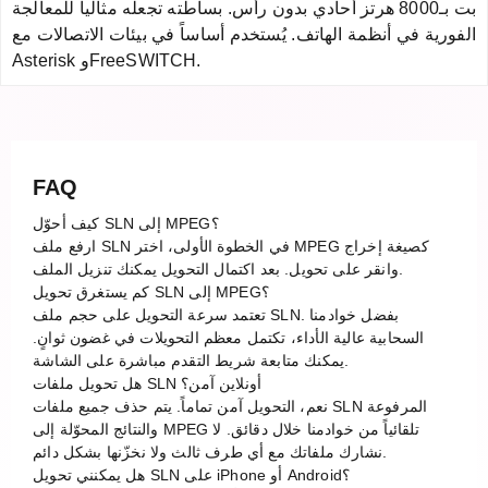
بت بـ8000 هرتز أحادي بدون رأس. بساطته تجعله مثالياً للمعالجة
الفورية في أنظمة الهاتف. يُستخدم أساساً في بيئات الاتصالات مع
Asterisk وFreeSWITCH.
FAQ
كيف أحوّل SLN إلى MPEG؟
ارفع ملف SLN في الخطوة الأولى، اختر MPEG كصيغة إخراج
وانقر على تحويل. بعد اكتمال التحويل يمكنك تنزيل الملف.
كم يستغرق تحويل SLN إلى MPEG؟
تعتمد سرعة التحويل على حجم ملف SLN. بفضل خوادمنا
السحابية عالية الأداء، تكتمل معظم التحويلات في غضون ثوانٍ.
يمكنك متابعة شريط التقدم مباشرة على الشاشة.
هل تحويل ملفات SLN أونلاين آمن؟
نعم، التحويل آمن تماماً. يتم حذف جميع ملفات SLN المرفوعة
والنتائج المحوّلة إلى MPEG تلقائياً من خوادمنا خلال دقائق. لا
نشارك ملفاتك مع أي طرف ثالث ولا نخزّنها بشكل دائم.
هل يمكنني تحويل SLN على iPhone أو Android؟