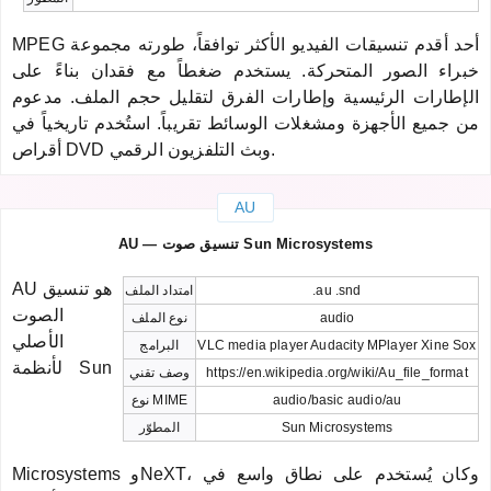
MPEG أحد أقدم تنسيقات الفيديو الأكثر توافقاً، طورته مجموعة
خبراء الصور المتحركة. يستخدم ضغطاً مع فقدان بناءً على
الإطارات الرئيسية وإطارات الفرق لتقليل حجم الملف. مدعوم
من جميع الأجهزة ومشغلات الوسائط تقريباً. استُخدم تاريخياً في
أقراص DVD وبث التلفزيون الرقمي.
AU
AU — تنسيق صوت Sun Microsystems
AU هو تنسيق
.au .snd
امتداد الملف
الصوت
audio
نوع الملف
الأصلي
VLC media player Audacity MPlayer Xine Sox
البرامج
لأنظمة Sun
https://en.wikipedia.org/wiki/Au_file_format
وصف تقني
audio/basic audio/au
نوع MIME
Sun Microsystems
المطوّر
Microsystems وNeXT، وكان يُستخدم على نطاق واسع في