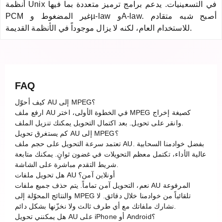
أنظمة Unix في التسعينيات. يدعم برامج ترميز متعددة بما فيها
PCM غير المضغوط وµ-law وA-law. أصبح شبه متقادم
للاستخدام العام، لكنه لا يزال موجوداً في الأنظمة القديمة.
FAQ
كيف أحوّل AU إلى MPEG؟
ارفع ملف AU في الخطوة الأولى، اختر MPEG كصيغة إخراج
وانقر على تحويل. بعد اكتمال التحويل يمكنك تنزيل الملف.
كم يستغرق تحويل AU إلى MPEG؟
تعتمد سرعة التحويل على حجم ملف AU. بفضل خوادمنا السحابية
عالية الأداء، تكتمل معظم التحويلات في غضون ثوانٍ. يمكنك متابعة
شريط التقدم مباشرة على الشاشة.
هل تحويل ملفات AU أونلاين آمن؟
نعم، التحويل آمن تماماً. يتم حذف جميع ملفات AU المرفوعة
والنتائج المحوّلة إلى MPEG تلقائياً من خوادمنا خلال دقائق. لا
نشارك ملفاتك مع أي طرف ثالث ولا نخزّنها بشكل دائم.
هل يمكنني تحويل AU على iPhone أو Android؟