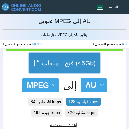
ONLINE-AUDIO-
العربية
CONVERT.COM
تحويل MPEG إلى AU
إلغاء
حوّل ملفات MPEG إلى AU أونلاين
MPEG
AU
جميع صيغ التحويل لـ
جميع صيغ التحويل لـ
فتح الملفات (<5Gb)
إلى
MPEG
AU
قياسية 128 kbps
اقتصادية 64 kbps
مثالية 320 kbps
جيدة 192 kbps
إعدادات متقدمة