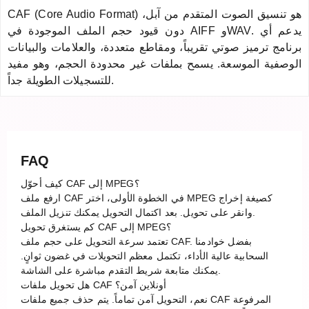
CAF (Core Audio Format) هو تنسيق الصوت المتقدم من آبل،
دون قيود حجم الملف الموجودة في AIFF وWAV. يدعم أي
برنامج ترميز صوتي تقريباً، ومقاطع متعددة، والعلامات والبيانات
الوصفية الموسعة. يسمح بملفات غير محدودة الحجم، وهو مفيد
للتسجيلات الطويلة جداً.
FAQ
كيف أحوّل CAF إلى MPEG؟
ارفع ملف CAF في الخطوة الأولى، اختر MPEG كصيغة إخراج
وانقر على تحويل. بعد اكتمال التحويل يمكنك تنزيل الملف.
كم يستغرق تحويل CAF إلى MPEG؟
تعتمد سرعة التحويل على حجم ملف CAF. بفضل خوادمنا
السحابية عالية الأداء، تكتمل معظم التحويلات في غضون ثوانٍ.
يمكنك متابعة شريط التقدم مباشرة على الشاشة.
هل تحويل ملفات CAF أونلاين آمن؟
نعم، التحويل آمن تماماً. يتم حذف جميع ملفات CAF المرفوعة