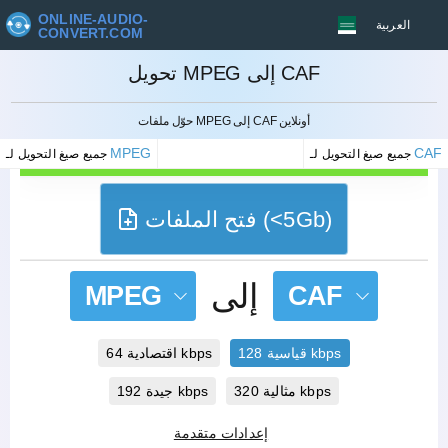
ONLINE-AUDIO-
العربية
CONVERT.COM
تحويل MPEG إلى CAF
إلغاء
حوّل ملفات MPEG إلى CAF أونلاين
MPEG
CAF
جميع صيغ التحويل لـ
جميع صيغ التحويل لـ
فتح الملفات (<5Gb)
إلى
MPEG
CAF
قياسية 128 kbps
اقتصادية 64 kbps
مثالية 320 kbps
جيدة 192 kbps
إعدادات متقدمة