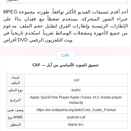
MPEG أحد أقدم تنسيقات الفيديو الأكثر توافقاً، طورته مجموعة
خبراء الصور المتحركة. يستخدم ضغطاً مع فقدان بناءً على
الإطارات الرئيسية وإطارات الفرق لتقليل حجم الملف. مدعوم
من جميع الأجهزة ومشغلات الوسائط تقريباً. استُخدم تاريخياً في
أقراص DVD وبث التلفزيون الرقمي.
CAF
CAF — تنسيق الصوت الأساسي من آبل
امتداد
.caf
الملف
audio
نوع الملف
Apple QuickTime Player Apple iTunes VLC media player
البرامج
Audacity
https://en.wikipedia.org/wiki/Core_Audio_Format
وصف تقني
audio/x-caf
نوع MIME
Apple Inc.
المطوّر