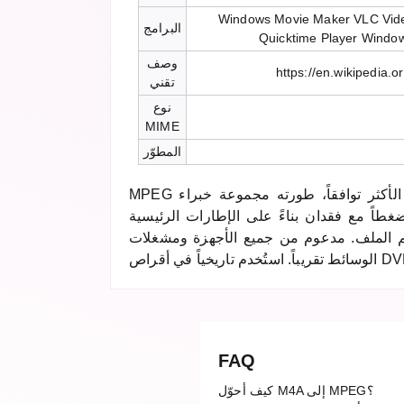
Windows Movie Maker VLC Vide
البرامج
Quicktime Player Windo
وصف
https://en.wikipedia.
تقني
نوع
MIME
المطوّر
MPEG أحد أقدم تنسيقات الفيديو الأكثر توافقاً، طورته مجموعة خبراء
طاً مع فقدان بناءً على الإطارات الرئيسية
م الملف. مدعوم من جميع الأجهزة ومشغلات
FAQ
كيف أحوّل M4A إلى MPEG؟