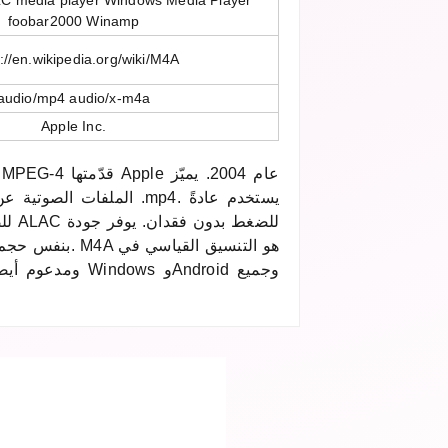
LC media player Windows Media Player
foobar2000 Winamp
://en.wikipedia.org/wiki/M4A
audio/mp4 audio/x-m4a
Apple Inc.