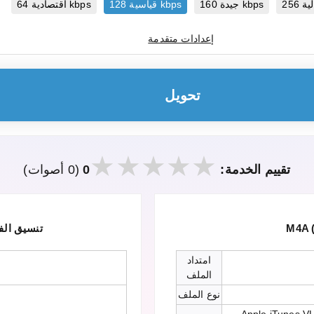
جيدة 160 kbps
قياسية 128 kbps
اقتصادية 64 kbps
إعدادات متقدمة
تحويل
تقييم الخدمة:
0
(0 أصوات)
M4A 
MPEG — تنسيق
امتداد
الملف
نوع الملف