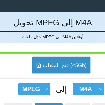
تحويل MPEG إلى M4A
إل
حوّل ملفات MPEG إلى M4A أونلاين
فتح الملفات (<5Gb)
إلى
MPEG
M4A