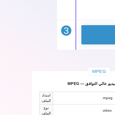
3
MPEG
 الفيديو عالي التوافق
امتداد
.mpeg
الملف
نوع
video
الملف