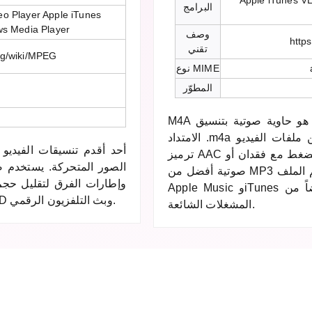
Apple iTunes V
البرامج
o Player Apple iTunes
ws Media Player
وصف
https
تقني
org/wiki/MPEG
نوع MIME
المطوّر
M4A هو حاوية صوتية بتنسيق MPEG-4 قدّمتها Apple عام 2004. يميّز
الامتداد .m4a الملفات الصوتية عن ملفات الفيديو .mp4. يستخدم عادةً
ترميز AAC للضغط مع فقدان أو ALAC للضغط بدون فقدان. يوفر جودة
الصور المتحركة. يستخدم ضغ
صوتية أفضل من MP3 بنفس حجم الملف. M4A هو التنسيق القياسي في
وإطارات الفرق لتقليل حج
Apple Music وiTunes ومدعوم أيضاً من Windows وAndroid وجميع
الوسائط تقريباً. استُخدم تاريخياً في أقراص DVD وبث التلفزيون الرقمي.
المشغلات الشائعة.