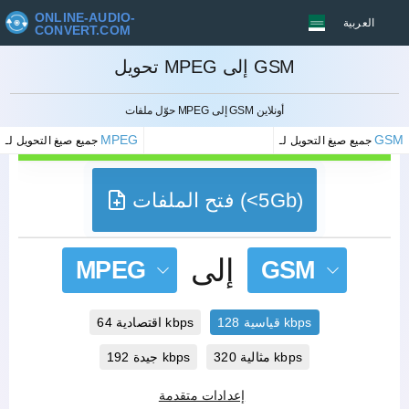
ONLINE-AUDIO-
العربية
CONVERT.COM
تحويل MPEG إلى GSM
إلغاء
حوّل ملفات MPEG إلى GSM أونلاين
MPEG
GSM
جميع صيغ التحويل لـ
جميع صيغ التحويل لـ
فتح الملفات (<5Gb)
إلى
MPEG
GSM
قياسية 128 kbps
اقتصادية 64 kbps
مثالية 320 kbps
جيدة 192 kbps
إعدادات متقدمة