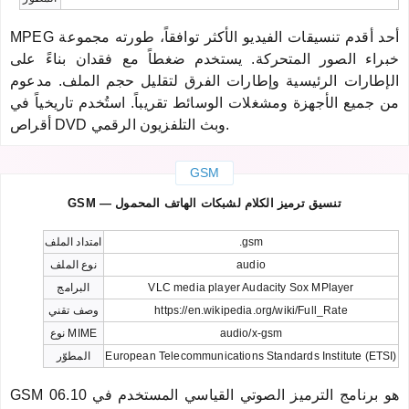
MPEG أحد أقدم تنسيقات الفيديو الأكثر توافقاً، طورته مجموعة
خبراء الصور المتحركة. يستخدم ضغطاً مع فقدان بناءً على
الإطارات الرئيسية وإطارات الفرق لتقليل حجم الملف. مدعوم
من جميع الأجهزة ومشغلات الوسائط تقريباً. استُخدم تاريخياً في
أقراص DVD وبث التلفزيون الرقمي.
GSM
GSM — تنسيق ترميز الكلام لشبكات الهاتف المحمول
.gsm
امتداد الملف
audio
نوع الملف
VLC media player Audacity Sox MPlayer
البرامج
https://en.wikipedia.org/wiki/Full_Rate
وصف تقني
audio/x-gsm
نوع MIME
European Telecommunications Standards Institute (ETSI)
المطوّر
GSM 06.10 هو برنامج الترميز الصوتي القياسي المستخدم في