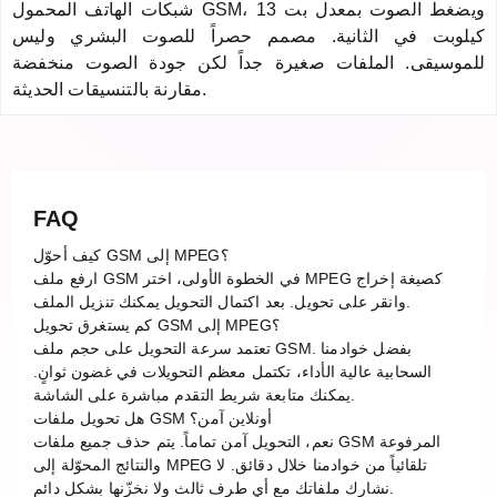
شبكات الهاتف المحمول GSM، ويضغط الصوت بمعدل بت 13
كيلوبت في الثانية. مصمم حصراً للصوت البشري وليس
للموسيقى. الملفات صغيرة جداً لكن جودة الصوت منخفضة
مقارنة بالتنسيقات الحديثة.
FAQ
كيف أحوّل GSM إلى MPEG؟
ارفع ملف GSM في الخطوة الأولى، اختر MPEG كصيغة إخراج
وانقر على تحويل. بعد اكتمال التحويل يمكنك تنزيل الملف.
كم يستغرق تحويل GSM إلى MPEG؟
تعتمد سرعة التحويل على حجم ملف GSM. بفضل خوادمنا
السحابية عالية الأداء، تكتمل معظم التحويلات في غضون ثوانٍ.
يمكنك متابعة شريط التقدم مباشرة على الشاشة.
هل تحويل ملفات GSM أونلاين آمن؟
نعم، التحويل آمن تماماً. يتم حذف جميع ملفات GSM المرفوعة
والنتائج المحوّلة إلى MPEG تلقائياً من خوادمنا خلال دقائق. لا
نشارك ملفاتك مع أي طرف ثالث ولا نخزّنها بشكل دائم.