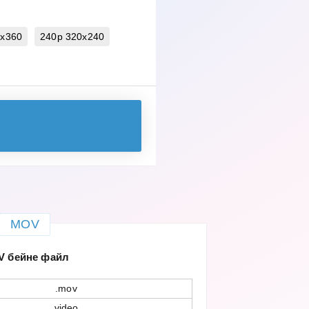
0x360
240p 320x240
MOV
 бейне файл
.mov
video