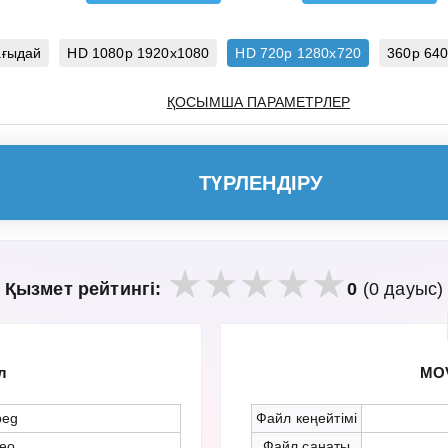
ағыдай
HD 1080p 1920x1080
HD 720p 1280x720
360p 64
ҚОСЫМША ПАРАМЕТРЛЕР
ТҮРЛЕНДІРУ
Қызмет рейтингі:
0
(0 дауыс)
л
MOV
peg
Файл кеңейтімі
deo
Файл санаты