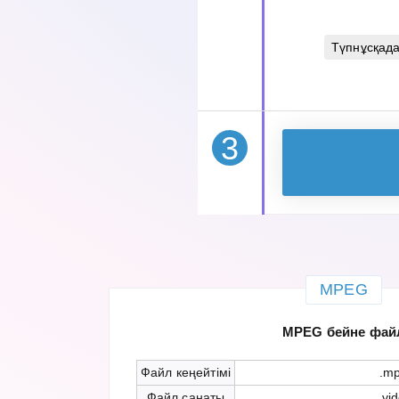
Түпнұсқад
3
MPEG
MPEG бейне фай
Файл кеңейтімі
.m
Файл санаты
vi