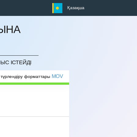
Қазақша
ЫНА
ЫС ІСТЕЙДІ
MOV
 түрлендіру форматтары