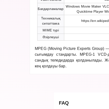
Windows Movie Maker VLC 
Бағдарламалар
Quicktime Player W
Техникалық
https://en.wikipe
сипаттама
MIME түрі
Әзірлеуші
MPEG (Moving Picture Experts Group) —
сығымдау стандарты. MPEG-1 VCD
сандық теледидарда қолданылады. Жо
кең қолдауы бар.
FAQ