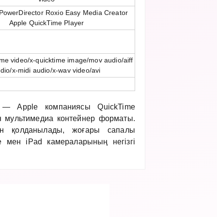
PowerDirector Roxio Easy Media Creator
Apple QuickTime Player
ime video/x-quicktime image/mov audio/aiff
dio/x-midi audio/x-wav video/avi
 — Apple компаниясы QuickTime
н мультимедиа контейнер форматы.
ен қолданылады, жоғары сапалы
e мен iPad камераларының негізгі