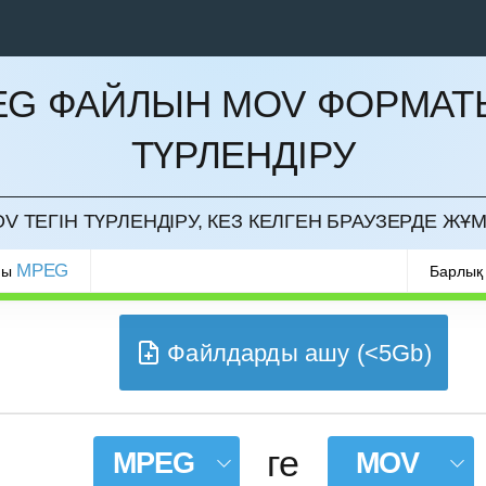
EG ФАЙЛЫН MOV ФОРМАТ
ТҮРЛЕНДІРУ
РМАУ
V ТЕГІН ТҮРЛЕНДІРУ, КЕЗ КЕЛГЕН БРАУЗЕРДЕ ЖҰМ
MPEG
ры
Барлық
Файлдарды ашу (<5Gb)
ге
MPEG
MOV