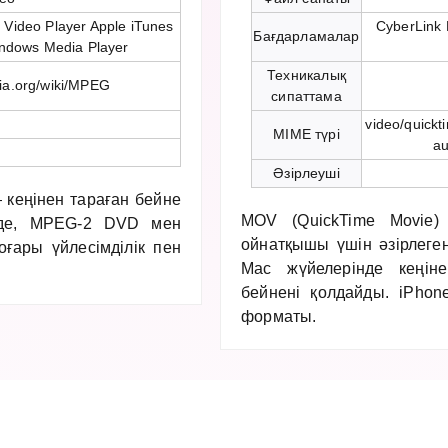
Video Player Apple iTunes
CyberLink 
Бағдарламалар
indows Media Player
Техникалық
dia.org/wiki/MPEG
сипаттама
video/quickt
MIME түрі
au
Әзірлеуші
 кеңінен тараған бейне
MOV (QuickTime Movie)
-де, MPEG-2 DVD мен
ойнатқышы үшін әзірлеге
ғары үйлесімділік пен
Mac жүйелерінде кеңін
бейнені қолдайды. iPhon
форматы.