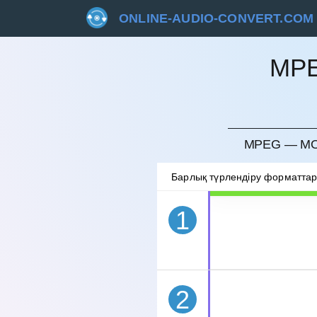
ONLINE-AUDIO-CONVERT.COM
MP
БОЛДЫ
MPEG — MO
Барлық түрлендіру форматта
1
2