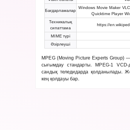
Windows Movie Maker VLC 
Бағдарламалар
Quicktime Player W
Техникалық
https://en.wikipe
сипаттама
MIME түрі
Әзірлеуші
MPEG (Moving Picture Experts Group) —
сығымдау стандарты. MPEG-1 VCD
сандық теледидарда қолданылады. Жо
кең қолдауы бар.