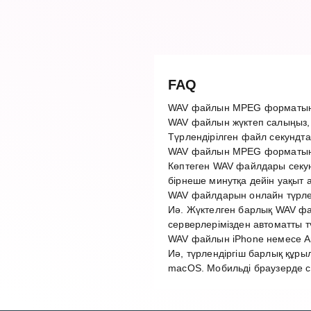
FAQ
WAV файлын MPEG форматына
WAV файлын жүктеп салыңыз,
Түрлендірілген файл секундта
WAV файлын MPEG форматына
Көптеген WAV файлдары секун
бірнеше минутқа дейін уақыт 
WAV файлдарын онлайн түрлен
Иә. Жүктелген барлық WAV фай
серверлерімізден автоматты 
WAV файлын iPhone немесе An
Иә, түрлендіргіш барлық құры
macOS. Мобильді браузерде с