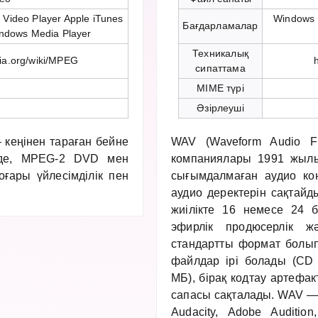
Video Player Apple iTunes
Windows 
Бағдарламалар
indows Media Player
Техникалық
dia.org/wiki/MPEG
сипаттама
MIME түрі
Әзірлеуші
 кеңінен тараған бейне
WAV (Waveform Audio Fi
-де, MPEG-2 DVD мен
компаниялары 1991 жылы
ғары үйлесімділік пен
сығымдалмаған аудио к
аудио деректерін сақтайд
жиілікте 16 немесе 24 би
эфирлік продюсерлік 
стандартты формат болы
файлдар ірі болады (CD
МБ), бірақ кодтау артефак
сапасы сақталады. WAV —
Audacity, Adobe Auditi