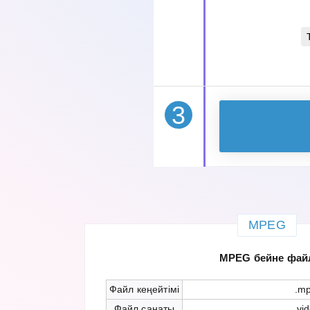
3
MPEG
MPEG бейне фай
Файл кеңейтімі
.m
Файл санаты
vi