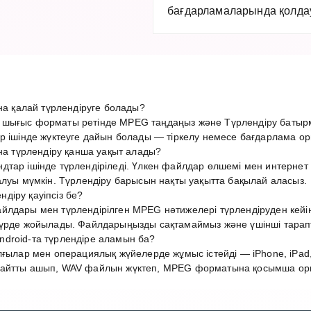
бағдарламаларында қолдау 
 қалай түрлендіруге болады?
 шығыс форматы ретінде MPEG таңдаңыз және Түрлендіру батыр
р ішінде жүктеуге дайын болады — тіркелу немесе бағдарлама ор
 түрлендіру қанша уақыт алады?
дтар ішінде түрлендіріледі. Үлкен файлдар өлшемі мен интерн
алуы мүмкін. Түрлендіру барысын нақты уақытта бақылай аласыз.
діру қауіпсіз бе?
лдары мен түрлендірілген MPEG нәтижелері түрлендіруден кейін 
түрде жойылады. Файлдарыңызды сақтамаймыз және үшінші тарап
droid-та түрлендіре аламын ба?
лғылар мен операциялық жүйелерде жұмыс істейді — iPhone, iPad,
айтты ашып, WAV файлын жүктеп, MPEG форматына қосымша орна