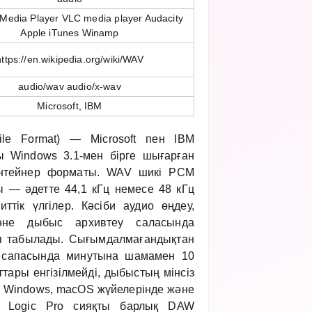
Media Player VLC media player Audacity
Apple iTunes Winamp
https://en.wikipedia.org/wiki/WAV
audio/wav audio/x-wav
Microsoft, IBM
le Format) — Microsoft пен IBM
 Windows 3.1-мен бірге шығарған
онтейнер форматы. WAV шикі PCM
ы — әдетте 44,1 кГц немесе 48 кГц
ттік үлгілер. Кәсіби аудио өңдеу,
және дыбыс архивтеу саласында
п табылады. Сығымдалмағандықтан
 сапасында минутына шамамен 10
ттары енгізілмейді, дыбыстың мінсіз
 Windows, macOS жүйелерінде және
on, Logic Pro сияқты барлық DAW