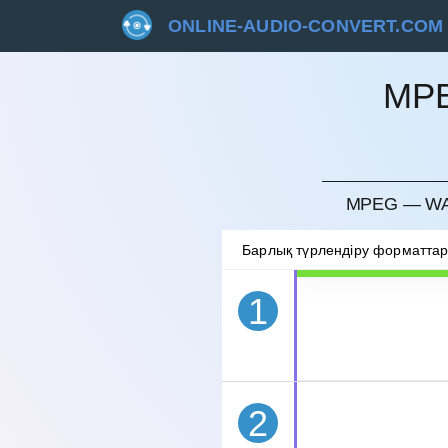
ONLINE-AUDIO-CONVERT.COM
MP
БОЛДЫ
MPEG — WA
Барлық түрлендіру форматта
1
2