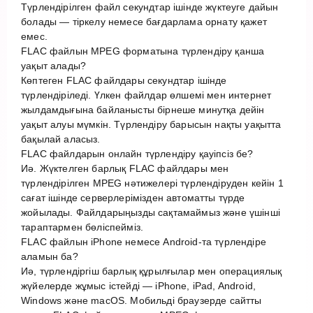
Түрлендірілген файл секундтар ішінде жүктеуге дайын
болады — тіркелу немесе бағдарлама орнату қажет
емес.
FLAC файлын MPEG форматына түрлендіру қанша
уақыт алады?
Көптеген FLAC файлдары секундтар ішінде
түрлендіріледі. Үлкен файлдар өлшемі мен интернет
жылдамдығына байланысты бірнеше минутқа дейін
уақыт алуы мүмкін. Түрлендіру барысын нақты уақытта
бақылай аласыз.
FLAC файлдарын онлайн түрлендіру қауіпсіз бе?
Иә. Жүктелген барлық FLAC файлдары мен
түрлендірілген MPEG нәтижелері түрлендіруден кейін 1
сағат ішінде серверлерімізден автоматты түрде
жойылады. Файлдарыңызды сақтамаймыз және үшінші
тараптармен бөліспейміз.
FLAC файлын iPhone немесе Android-та түрлендіре
аламын ба?
Иә, түрлендіргіш барлық құрылғылар мен операциялық
жүйелерде жұмыс істейді — iPhone, iPad, Android,
Windows және macOS. Мобильді браузерде сайтты