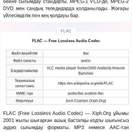
бейне сығымдау стандарты. MPEG-1 VCD-де, MPEG-2
DVD мен сандық теледидарда қолданылады. Жоғары
үйлесімділік пен кең қолдауы бар.
FLAC
FLAC — Free Lossless Audio Codec
Файл кеңейтімі
.flac
Файл санаты
audio
VLC media player foobar2000 Audacity Amarok
Бағдарламалар
Banshee
Техникалық
https://en.wikipedia.org/wiki/FLAC
сипаттама
MIME түрі
audio/flac audio/x-flac
Әзірлеуші
Josh Coalson (Xiph.Org)
FLAC (Free Lossless Audio Codec) — Xiph.Org ұйымы
2001 жылы шығарған ашық бастапқы кодты шығынсыз
аудио сығымдау форматы. MP3 немесе AAC-тан