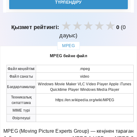
ТҮРЛЕНДІРУ
Қызмет рейтингі:
0
(0
дауыс)
MPEG
закрыть
MPEG бейне файл
Файл кеңейтімі
.mpeg
Файл санаты
video
Windows Movie Maker VLC Video Player Apple iTunes
Бағдарламалар
Quicktime Player Windows Media Player
Техникалық
https://en.wikipedia.org/wiki/MPEG
сипаттама
MIME түрі
Әзірлеуші
MPEG (Moving Picture Experts Group) — кеңінен тараған