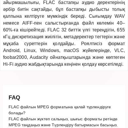
айырмашылығы, FLAC бастапқы аудио деректерінің
әрбір битін сақтайды, бұл бастапқы дыбысты толық
қалпына келтіруге мүмкіндік береді. Сығымдау WAV
немесе AIFF-пен салыстырғанда файл көлемін 40–
60%-ға кішірейтеді. FLAC 32 биттік үлгі тереңдігін, 655
кГц дискретизация жиілігін, метадеректер тегтерін және
мұқаба суреттерін қолдайды. Роялтисіз формат
Android, Linux, Windows, macOS жүйелерінде, VLC,
foobar2000, Audacity ойнатқыштарында және көптеген
Hi-Fi аудио жабдықтарында кеңінен қолдау көрсетіледі.
FAQ
FLAC файлын MPEG форматына қалай түрлендіруге
болады?
FLAC файлын жүктеп салыңыз, шығыс форматы ретінде
MPEG таңдаңыз және Түрлендіру батырмасын басыңыз.