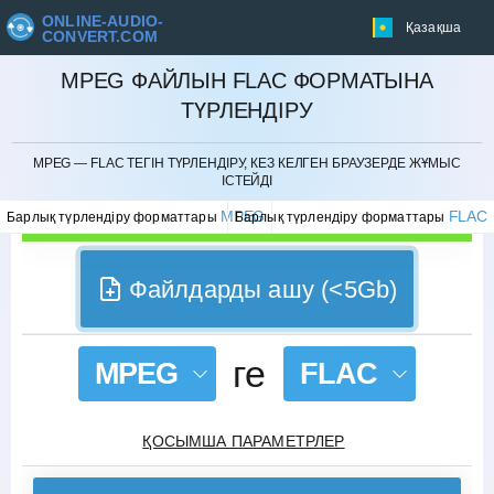
ONLINE-AUDIO-
Қазақша
CONVERT.COM
MPEG ФАЙЛЫН FLAC ФОРМАТЫНА
ТҮРЛЕНДІРУ
БОЛДЫРМАУ
MPEG — FLAC ТЕГІН ТҮРЛЕНДІРУ, КЕЗ КЕЛГЕН БРАУЗЕРДЕ ЖҰМЫС
ІСТЕЙДІ
MPEG
FLAC
Барлық түрлендіру форматтары
Барлық түрлендіру форматтары
Файлдарды ашу (<5Gb)
ге
MPEG
FLAC
ҚОСЫМША ПАРАМЕТРЛЕР