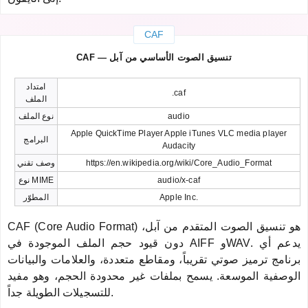
CAF
CAF — تنسيق الصوت الأساسي من آبل
امتداد
.caf
الملف
audio
نوع الملف
Apple QuickTime Player Apple iTunes VLC media player
البرامج
Audacity
https://en.wikipedia.org/wiki/Core_Audio_Format
وصف تقني
audio/x-caf
نوع MIME
Apple Inc.
المطوّر
CAF (Core Audio Format) هو تنسيق الصوت المتقدم من آبل،
دون قيود حجم الملف الموجودة في AIFF وWAV. يدعم أي
برنامج ترميز صوتي تقريباً، ومقاطع متعددة، والعلامات والبيانات
الوصفية الموسعة. يسمح بملفات غير محدودة الحجم، وهو مفيد
للتسجيلات الطويلة جداً.