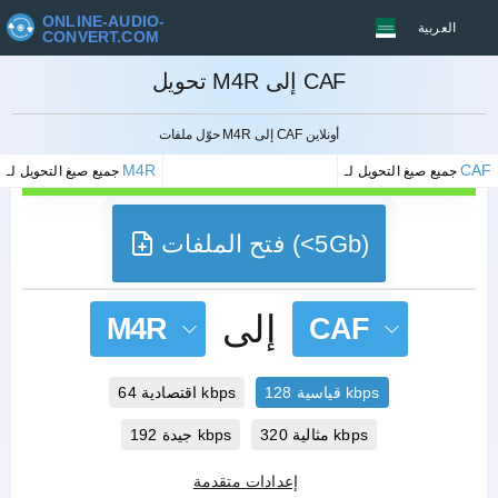
ONLINE-AUDIO-
العربية
CONVERT.COM
تحويل M4R إلى CAF
إلغاء
حوّل ملفات M4R إلى CAF أونلاين
M4R
CAF
جميع صيغ التحويل لـ
جميع صيغ التحويل لـ
فتح الملفات (<5Gb)
إلى
M4R
CAF
قياسية 128 kbps
اقتصادية 64 kbps
مثالية 320 kbps
جيدة 192 kbps
إعدادات متقدمة