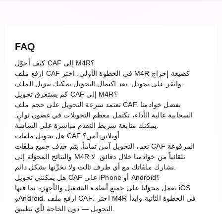
FAQ
كيف أحوّل CAF إلى M4R؟
ارفع ملف CAF في الخطوة الأولى، اختر M4R كصيغة إخراج
وانقر على تحويل. بعد اكتمال التحويل يمكنك تنزيل الملف.
كم يستغرق تحويل CAF إلى M4R؟
تعتمد سرعة التحويل على حجم ملف CAF. بفضل خوادمنا
السحابية عالية الأداء، تكتمل معظم التحويلات في غضون ثوانٍ.
يمكنك متابعة شريط التقدم مباشرة على الشاشة.
هل تحويل ملفات CAF أونلاين آمن؟
نعم، التحويل آمن تماماً. يتم حذف جميع ملفات CAF المرفوعة
والنتائج المحوّلة إلى M4R تلقائياً من خوادمنا خلال دقائق. لا
نشارك ملفاتك مع أي طرف ثالث ولا نخزّنها بشكل دائم.
هل يمكنني تحويل CAF على iPhone أو Android؟
يعمل محوّلنا على جميع أنظمة التشغيل والأجهزة بما فيها iOS
وAndroid. ارفع ملف CAF، اختر M4R في الخطوة الثانية وابدأ
التحويل — دون الحاجة لأي تطبيق.