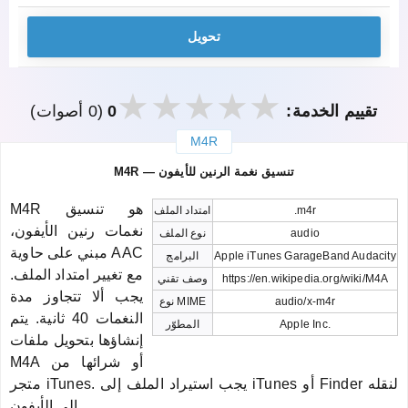
تحويل
تقييم الخدمة:
0
(0 أصوات)
M4R
закрыть
M4R — تنسيق نغمة الرنين للأيفون
M4R هو تنسيق
.m4r
امتداد الملف
نغمات رنين الأيفون،
audio
نوع الملف
مبني على حاوية AAC
Apple iTunes GarageBand Audacity
البرامج
مع تغيير امتداد الملف.
https://en.wikipedia.org/wiki/M4A
وصف تقني
يجب ألا تتجاوز مدة
audio/x-m4r
نوع MIME
النغمات 40 ثانية. يتم
Apple Inc.
المطوّر
إنشاؤها بتحويل ملفات
M4A أو شرائها من
متجر iTunes. يجب استيراد الملف إلى iTunes أو Finder لنقله
إلى الأيفون.