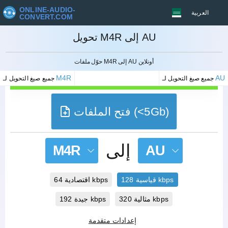
ONLINE-AUDIO-
العربية
CONVERT.COM
تحويل M4R إلى AU
إلغاء
حوّل ملفات M4R إلى AU أونلاين
M4R
AU
جميع صيغ التحويل لـ
جميع صيغ التحويل لـ
فتح الملفات (<5Gb)
إلى
M4R
AU
قياسية 128 kbps
اقتصادية 64 kbps
مثالية 320 kbps
جيدة 192 kbps
إعدادات متقدمة