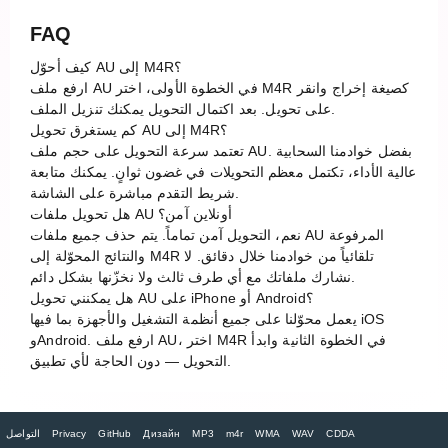
FAQ
كيف أحوّل AU إلى M4R؟
ارفع ملف AU في الخطوة الأولى، اختر M4R كصيغة إخراج وانقر
على تحويل. بعد اكتمال التحويل يمكنك تنزيل الملف.
كم يستغرق تحويل AU إلى M4R؟
تعتمد سرعة التحويل على حجم ملف AU. بفضل خوادمنا السحابية
عالية الأداء، تكتمل معظم التحويلات في غضون ثوانٍ. يمكنك متابعة
شريط التقدم مباشرة على الشاشة.
هل تحويل ملفات AU أونلاين آمن؟
نعم، التحويل آمن تماماً. يتم حذف جميع ملفات AU المرفوعة
والنتائج المحوّلة إلى M4R تلقائياً من خوادمنا خلال دقائق. لا
نشارك ملفاتك مع أي طرف ثالث ولا نخزّنها بشكل دائم.
هل يمكنني تحويل AU على iPhone أو Android؟
يعمل محوّلنا على جميع أنظمة التشغيل والأجهزة بما فيها iOS
وAndroid. ارفع ملف AU، اختر M4R في الخطوة الثانية وابدأ
التحويل — دون الحاجة لأي تطبيق.
CDDA
WAV
WMA
m4r
MP3
Дизайн
GitHub
Privacy
التواصل