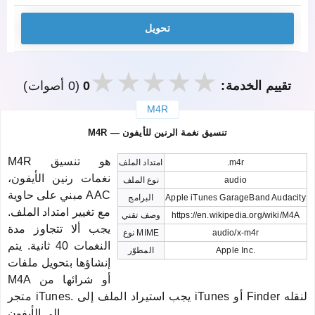
تحويل
تقييم الخدمة:
0
(0 أصوات)
M4R
закрыть
M4R — تنسيق نغمة الرنين للأيفون
M4R هو تنسيق
.m4r
امتداد الملف
نغمات رنين الأيفون،
audio
نوع الملف
مبني على حاوية AAC
Apple iTunes GarageBand Audacity
البرامج
مع تغيير امتداد الملف.
https://en.wikipedia.org/wiki/M4A
وصف تقني
يجب ألا تتجاوز مدة
audio/x-m4r
نوع MIME
النغمات 40 ثانية. يتم
Apple Inc.
المطوّر
إنشاؤها بتحويل ملفات
M4A أو شرائها من
متجر iTunes. يجب استيراد الملف إلى iTunes أو Finder لنقله
إلى الأيفون.