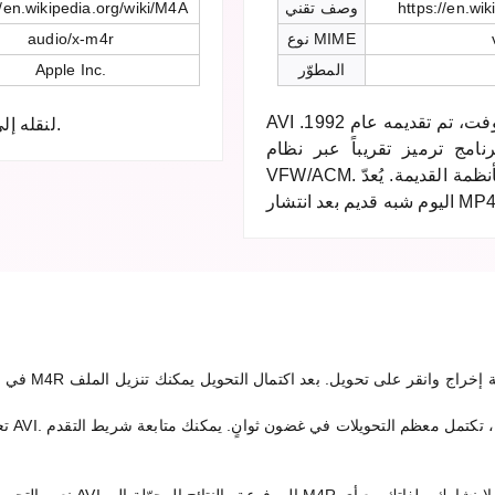
https://en.wi
وصف تقني
//en.wikipedia.org/wiki/M4A
نوع MIME
audio/x-m4r
المطوّر
Apple Inc.
AVI هو تنسيق الفيديو الكلاسيكي من مايكروسوفت، تم تقديمه عام 1992.
استيراد الملف إلى iTunes أو Finder لنقله إلى الأيفون.
امج ترميز تقريباً عبر نظام
VFW/ACM. متوافق على نطاق واسع مع المشغلات والأنظمة القديمة. يُعدّ
تعتمد