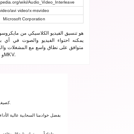
kipedia.org/wiki/Audio_Video_Interleave
video/avi video/x-msvideo
Microsoft Corporation
يمكنه احتواء الفيديو والصوت في أي برن
اليوم شبه قديم بعد انتشار MP4 وMKV.
ارفع ملف AVI في الخطوة الأولى، اختر M4R كصيغة إخراج وانقر على تحويل. بعد اكتمال التحويل يمكنك تنزيل الملف.