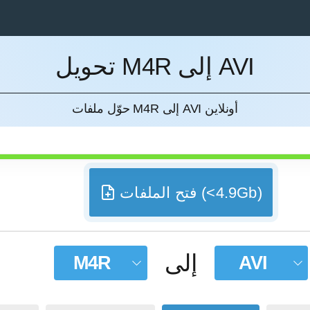
تحويل M4R إلى AVI
إل
حوّل ملفات M4R إلى AVI أونلاين
فتح الملفات (<4.9Gb)
إلى
M4R
AVI