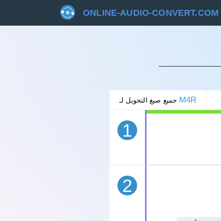
ONLINE-AUDIO-CONVERT.COM
غاء
M4R
جميع صيغ التحويل لـ
1
2