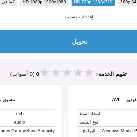
360p 64
HD 720p 1280x720
HD 1080p 1920x1080
كما في 
إعدادات متقدمة
تحويل
تقييم الخدمة:
0
(0 أصوات)
فيديو
M4R — تنسي
امتداد الملف
.m4r
نوع الملف
audio
Windows Media P
البرامج
Tunes GarageBand Audacity