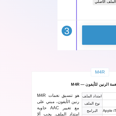
الملف الأصلي
3
M4R
ق نغمة الرنين للأيفون
M4R هو تنسيق نغمات
امتداد الملف
رنين الأيفون، مبني على
نوع الملف
حاوية AAC مع تغيير
Apple i
البرامج
امتداد الملف. يجب ألا