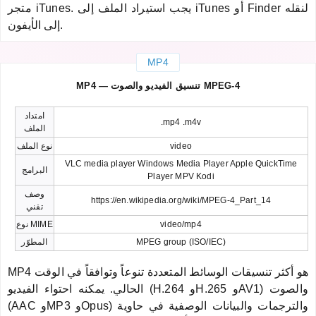
متجر iTunes. يجب استيراد الملف إلى iTunes أو Finder لنقله
إلى الأيفون.
MP4
MP4 — تنسيق الفيديو والصوت MPEG-4
امتداد
.mp4 .m4v
الملف
video
نوع الملف
VLC media player Windows Media Player Apple QuickTime
البرامج
Player MPV Kodi
وصف
https://en.wikipedia.org/wiki/MPEG-4_Part_14
تقني
video/mp4
نوع MIME
MPEG group (ISO/IEC)
المطوّر
MP4 هو أكثر تنسيقات الوسائط المتعددة تنوعاً وتوافقاً في الوقت
الحالي. يمكنه احتواء الفيديو (H.264 وH.265 وAV1) والصوت
(AAC وMP3 وOpus) والترجمات والبيانات الوصفية في حاوية