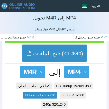
ONLINE-AUDIO-
العربية
CONVERT.COM
تحويل M4R إلى MP4
إلغاء
حوّل ملفات M4R إلى MP4 أونلاين
M4R
MP4
جميع صيغ التحويل لـ
جميع صيغ التحويل لـ
فتح الملفات (<1.4Gb)
إلى
M4R
MP4
HD 1080p 1920x1080
كما في الملف الأصلي
HD 720p 1280x720
360p 640x360
240p 320x240