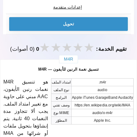
إعدادات متقدمة
تحويل
تقييم الخدمة:
0
(0 أصوات)
M4R
закрыть
M4R — تنسيق نغمة الرنين للأيفون
M4R هو تنسيق
.m4r
امتداد الملف
نغمات رنين الأيفون،
audio
نوع الملف
مبني على حاوية AAC
Apple iTunes GarageBand Audacity
البرامج
مع تغيير امتداد الملف.
https://en.wikipedia.org/wiki/M4A
وصف تقني
يجب ألا تتجاوز مدة
audio/x-m4r
نوع MIME
النغمات 40 ثانية. يتم
Apple Inc.
المطوّر
إنشاؤها بتحويل ملفات
M4A أو شرائها من