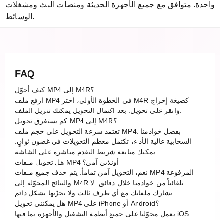
واحدة. متوافق مع جميع الأجهزة الحديثة ومنصات البث ومشغلات
الوسائط.
FAQ
كيف أحوّل MP4 إلى M4R؟
ارفع ملف MP4 في الخطوة الأولى، اختر M4R كصيغة إخراج
وانقر على تحويل. بعد اكتمال التحويل يمكنك تنزيل الملف.
كم يستغرق تحويل MP4 إلى M4R؟
تعتمد سرعة التحويل على حجم ملف MP4. بفضل خوادمنا
السحابية عالية الأداء، تكتمل معظم التحويلات في غضون ثوانٍ.
يمكنك متابعة شريط التقدم مباشرة على الشاشة.
هل تحويل ملفات MP4 أونلاين آمن؟
نعم، التحويل آمن تماماً. يتم حذف جميع ملفات MP4 المرفوعة
والنتائج المحوّلة إلى M4R تلقائياً من خوادمنا خلال دقائق. لا
نشارك ملفاتك مع أي طرف ثالث ولا نخزّنها بشكل دائم.
هل يمكنني تحويل MP4 على iPhone أو Android؟
يعمل محوّلنا على جميع أنظمة التشغيل والأجهزة بما فيها iOS