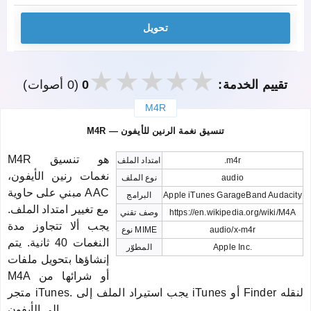
تحويل
تقييم الخدمة:
0
(0 أصوات)
M4R
закрыть
M4R — تنسيق نغمة الرنين للأيفون
M4R هو تنسيق
.m4r
امتداد الملف
نغمات رنين الأيفون،
audio
نوع الملف
مبني على حاوية AAC
Apple iTunes GarageBand Audacity
البرامج
مع تغيير امتداد الملف.
https://en.wikipedia.org/wiki/M4A
وصف تقني
يجب ألا تتجاوز مدة
audio/x-m4r
نوع MIME
النغمات 40 ثانية. يتم
Apple Inc.
المطوّر
إنشاؤها بتحويل ملفات
M4A أو شرائها من
متجر iTunes. يجب استيراد الملف إلى iTunes أو Finder لنقله
إلى الأيفون.