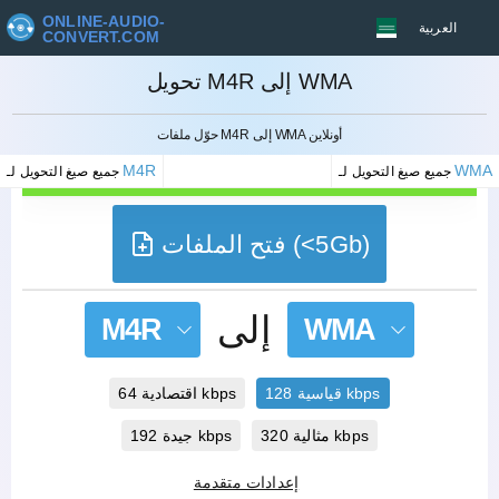
ONLINE-AUDIO-
العربية
CONVERT.COM
تحويل M4R إلى WMA
إلغاء
حوّل ملفات M4R إلى WMA أونلاين
M4R
WMA
جميع صيغ التحويل لـ
جميع صيغ التحويل لـ
فتح الملفات (<5Gb)
إلى
M4R
WMA
قياسية 128 kbps
اقتصادية 64 kbps
مثالية 320 kbps
جيدة 192 kbps
إعدادات متقدمة