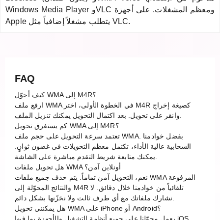
Windows Media Player وVLC ومعظم المشغلات. على أجهزة
Apple يتطلب مشغلاً إضافياً مثل VLC.
FAQ
كيف أحوّل WMA إلى M4R؟
ارفع ملف WMA في الخطوة الأولى، اختر M4R كصيغة إخراج
وانقر على تحويل. بعد اكتمال التحويل يمكنك تنزيل الملف.
كم يستغرق تحويل WMA إلى M4R؟
تعتمد سرعة التحويل على حجم ملف WMA. بفضل خوادمنا
السحابية عالية الأداء، تكتمل معظم التحويلات في غضون ثوانٍ.
يمكنك متابعة شريط التقدم مباشرة على الشاشة.
هل تحويل ملفات WMA أونلاين آمن؟
نعم، التحويل آمن تماماً. يتم حذف جميع ملفات WMA المرفوعة
والنتائج المحوّلة إلى M4R تلقائياً من خوادمنا خلال دقائق. لا
نشارك ملفاتك مع أي طرف ثالث ولا نخزّنها بشكل دائم.
هل يمكنني تحويل WMA على iPhone أو Android؟
يعمل محوّلنا على جميع أنظمة التشغيل والأجهزة بما فيها iOS