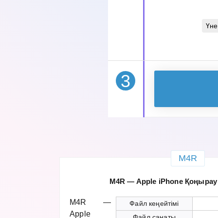
Үне
3
M4R
M4R — Apple iPhone Қоңырау
M4R —
Файл кеңейтімі
Apple
Файл санаты