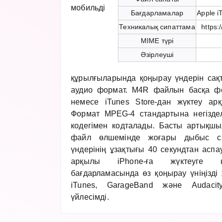
мобильді
Бағдарламалар
Apple i
Техникалық сипаттама
https:
MIME түрі
Әзірлеуші
құрылғыларында қоңырау үндерін сақ
аудио формат. M4R файлын басқа фо
немесе iTunes Store-дан жүктеу ар
Формат MPEG-4 стандартына негізде
кодегімен кодталады. Басты артықш
файл өлшемінде жоғары дыбыс с
үндерінің ұзақтығы 40 секундтан аспа
арқылы iPhone-ға жүктеуге 
бағдарламасында өз қоңырау үніңізді
iTunes, GarageBand және Audacit
үйлесімді.