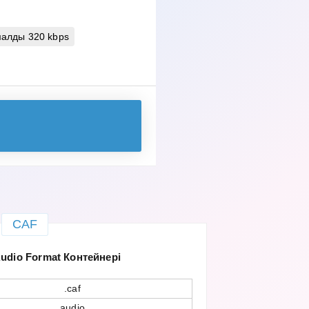
алды 320 kbps
CAF
udio Format Контейнері
.caf
audio