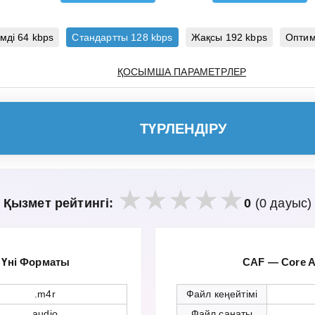
мді 64 kbps
Стандартты 128 kbps
Жақсы 192 kbps
Оптим
ҚОСЫМША ПАРАМЕТРЛЕР
ТҮРЛЕНДІРУ
Қызмет рейтингі:
0
(0 дауыс)
 Үні Форматы
CAF — Core A
.m4r
Файл кеңейтімі
audio
Файл санаты