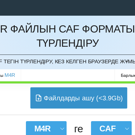
R ФАЙЛЫН CAF ФОРМАТ
ТҮРЛЕНДІРУ
РМАУ
 ТЕГІН ТҮРЛЕНДІРУ, КЕЗ КЕЛГЕН БРАУЗЕРДЕ ЖҰМ
M4R
ры
Барлық
Файлдарды ашу (<3.9Gb)
ге
M4R
CAF