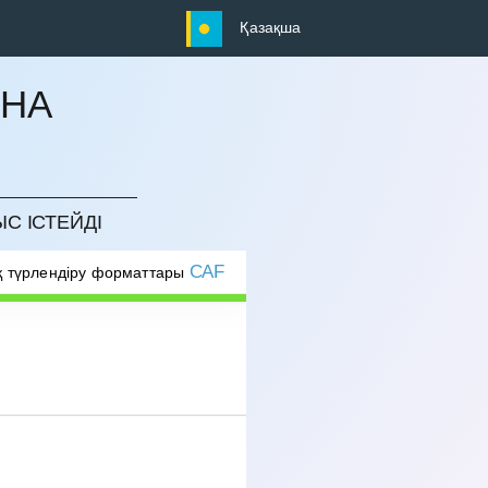
Қазақша
ЫНА
ЫС ІСТЕЙДІ
CAF
 түрлендіру форматтары