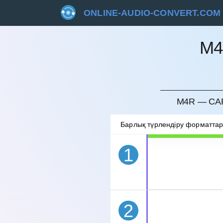
ONLINE-AUDIO-CONVERT.COM
M4
БОЛДЫ
M4R — CAF
Барлық түрлендіру форматта
1
2