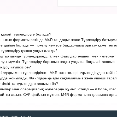
алай түрлендіруге болады?
шығыс форматы ретінде M4R таңдаңыз және Түрлендіру батырма
ге дайын болады — тіркелу немесе бағдарлама орнату қажет емес
үрлендіру қанша уақыт алады?
дтар ішінде түрлендіріледі. Үлкен файлдар өлшемі мен интерн
алуы мүмкін. Түрлендіру барысын нақты уақытта бақылай аласыз.
діру қауіпсіз бе?
лдары мен түрлендірілген M4R нәтижелері түрлендіруден кейін 1
түрде жойылады. Файлдарыңызды сақтамаймыз және үшінші тарап
droid-та түрлендіре аламын ба?
лғылар мен операциялық жүйелерде жұмыс істейді — iPhone, iPad,
айтты ашып, CAF файлын жүктеп, M4R форматына қосымша орнату