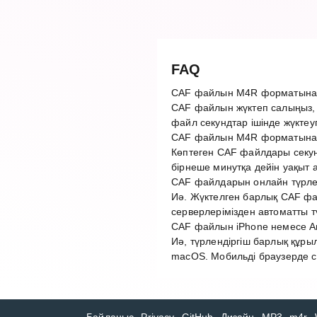
FAQ
CAF файлын M4R форматына қ
CAF файлын жүктеп салыңыз, 
файл секундтар ішінде жүктеу
CAF файлын M4R форматына т
Көптеген CAF файлдары секун
бірнеше минутқа дейін уақыт 
CAF файлдарын онлайн түрлен
Иә. Жүктелген барлық CAF фай
серверлерімізден автоматты 
CAF файлын iPhone немесе An
Иә, түрлендіргіш барлық құры
macOS. Мобильді браузерде с