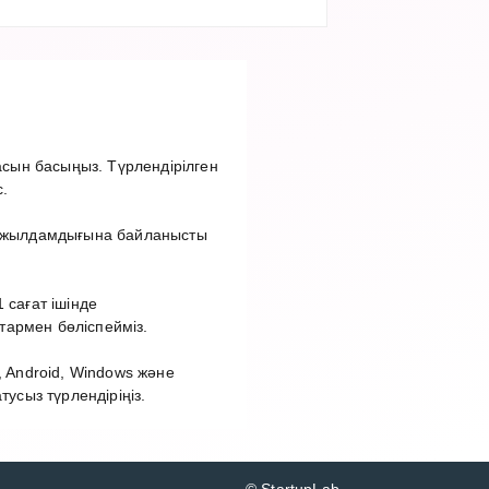
сын басыңыз. Түрлендірілген
.
ет жылдамдығына байланысты
 сағат ішінде
тармен бөліспейміз.
 Android, Windows және
сыз түрлендіріңіз.