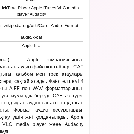
uickTime Player Apple iTunes VLC media
player Audacity
/en.wikipedia.org/wiki/Core_Audio_Format
audio/x-caf
Apple Inc.
mat) — Apple компаниясының
жасаған аудио файл контейнері. CAF
тығы, альбом мен трек атаулары
ктерді сақтай алады. Файл өлшемі 4
 оны AIFF пен WAV форматтарының
уға мүмкіндік береді. CAF әр түрлі
, сондықтан аудио сапасы таңдалған
ысты. Формат аудио ресурстарды,
қтау үшін жиі қолданылады. Apple
s, VLC media player және Audacity
мді.