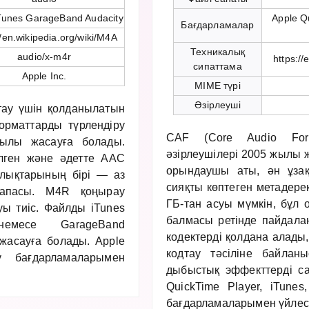
Tunes GarageBand Audacity
Apple Q
Бағдарламалар
//en.wikipedia.org/wiki/M4A
Техникалық
audio/x-m4r
https:/
сипаттама
Apple Inc.
MIME түрі
Әзірлеуші
тау үшін қолданылатын
рматтарды түрлендіру
CAF (Core Audio For
қылы жасауға болады.
әзірлеушілері 2005 жылы 
лген және әдетте AAC
орындаушы аты, ән ұзақ
ылықтарының бірі — аз
сияқты көптеген метадере
апасы. M4R қоңырау
ГБ-тан асуы мүмкін, бұл
уы тиіс. Файлды iTunes
балмасы ретінде пайдалан
немесе GarageBand
кодектерді қолдана алады
 жасауға болады. Apple
кодтау тәсіліне байлан
y бағдарламаларымен
дыбыстық эффекттерді са
QuickTime Player, iTune
бағдарламаларымен үйлесі