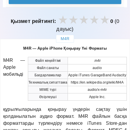
Қызмет рейтингі:
0
(0
дауыс)
M4R
закрыть
M4R — Apple iPhone Қоңырау Үні Форматы
M4R —
Файл кеңейтімі
.m4r
Apple
Файл санаты
audio
мобильді
Бағдарламалар
Apple iTunes GarageBand Audacity
Техникалық сипаттама
https://en.wikipedia.org/wiki/M4A
MIME түрі
audio/x-m4r
Әзірлеуші
Apple Inc.
құрылғыларында қоңырау үндерін сақтау үшін
қолданылатын аудио формат. M4R файлын басқа
форматтарды түрлендіру немесе iTunes Store-дан