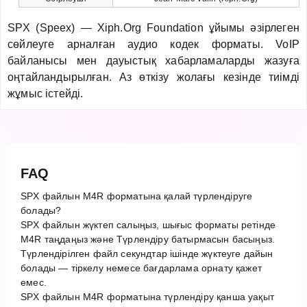
SPX (Speex) — Xiph.Org Foundation ұйымы әзірлеген
сөйлеуге арналған аудио кодек форматы. VoIP
байланысы мен дауыстық хабарламаларды жазуға
оңтайландырылған. Аз өткізу жолағы кезінде тиімді
жұмыс істейді.
FAQ
SPX файлын M4R форматына қалай түрлендіруге
болады?
SPX файлын жүктеп салыңыз, шығыс форматы ретінде
M4R таңдаңыз және Түрлендіру батырмасын басыңыз.
Түрлендірілген файл секундтар ішінде жүктеуге дайын
болады — тіркелу немесе бағдарлама орнату қажет
емес.
SPX файлын M4R форматына түрлендіру қанша уақыт