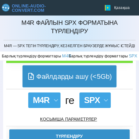
ONLINE-AUDIO-
Қазақша
CONVERT.COM
M4R ФАЙЛЫН SPX ФОРМАТЫНА
ТҮРЛЕНДІРУ
БОЛДЫРМАУ
M4R — SPX ТЕГІН ТҮРЛЕНДІРУ, КЕЗ КЕЛГЕН БРАУЗЕРДЕ ЖҰМЫС ІСТЕЙДІ
M4R
SPX
Барлық түрлендіру форматтары
Барлық түрлендіру форматтары
Файлдарды ашу (<5Gb)
ге
M4R
SPX
ҚОСЫМША ПАРАМЕТРЛЕР
ТҮРЛЕНДІРУ