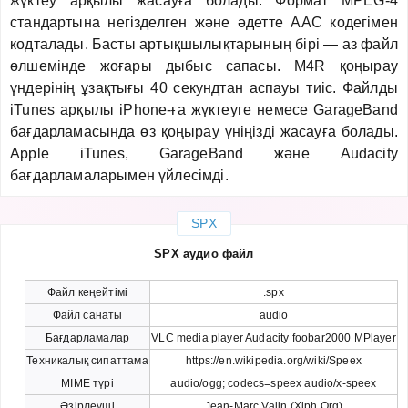
жүктеу арқылы жасауға болады. Формат MPEG-4
стандартына негізделген және әдетте AAC кодегімен
кодталады. Басты артықшылықтарының бірі — аз файл
өлшемінде жоғары дыбыс сапасы. M4R қоңырау
үндерінің ұзақтығы 40 секундтан аспауы тиіс. Файлды
iTunes арқылы iPhone-ға жүктеуге немесе GarageBand
бағдарламасында өз қоңырау үніңізді жасауға болады.
Apple iTunes, GarageBand және Audacity
бағдарламаларымен үйлесімді.
SPX
SPX аудио файл
Файл кеңейтімі
.spx
Файл санаты
audio
Бағдарламалар
VLC media player Audacity foobar2000 MPlayer
Техникалық сипаттама
https://en.wikipedia.org/wiki/Speex
MIME түрі
audio/ogg; codecs=speex audio/x-speex
Әзірлеуші
Jean-Marc Valin (Xiph.Org)