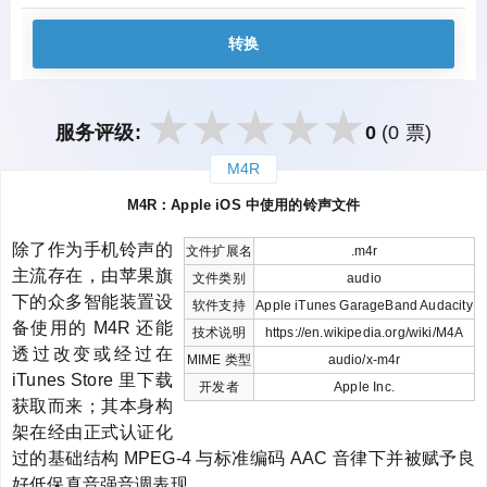
转换
服务评级:
0
(0 票)
M4R
закрыть
M4R：Apple iOS 中使用的铃声文件
除了作为手机铃声的
文件扩展名
.m4r
主流存在，由苹果旗
文件类别
audio
下的众多智能装置设
软件支持
Apple iTunes GarageBand Audacity
备使用的 M4R 还能
技术说明
https://en.wikipedia.org/wiki/M4A
透过改变或经过在
MIME 类型
audio/x-m4r
iTunes Store 里下载
开发者
Apple Inc.
获取而来；其本身构
架在经由正式认证化
过的基础结构 MPEG-4 与标准编码 AAC 音律下并被赋予良
好低保真音强音调表现。