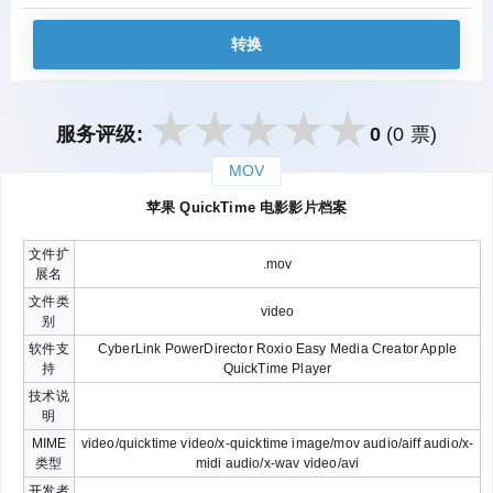
转换
服务评级:
0
(0 票)
MOV
закрыть
苹果 QuickTime 电影影片档案
文件扩
.mov
展名
文件类
video
别
软件支
CyberLink PowerDirector Roxio Easy Media Creator Apple
持
QuickTime Player
技术说
明
MIME
video/quicktime video/x-quicktime image/mov audio/aiff audio/x-
类型
midi audio/x-wav video/avi
开发者