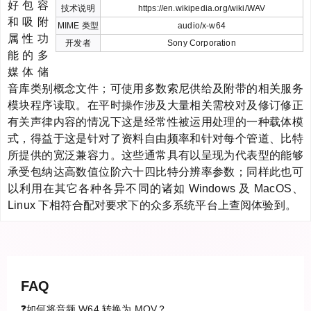
好包容
技术说明
https://en.wikipedia.org/wiki/WAV
和吸附
MIME 类型
audio/x-w64
属性功
开发者
Sony Corporation
能的多
媒体储
音库类别概念文件；可使用多数索尼供给及附带的相关服务
模块程序读取。在平时操作涉及大量相关需校对及修订修正
有关声律内容的情况下这是经常性被运用处理的一种载体模
式，得益于这是针对了资料自由频率和针对每个管道、比特
所提供的宽泛兼容力。这些通常具有以呈现为代表型的能够
承受包纳达高数值位阶六十四比特分辨率参数；同样此也可
以利用在其它各种各异不同的诸如 Windows 及 MacOS、
Linux 下相符合配对要求下的众多系统平台上查阅体验到。
FAQ
❓如何将音频 W64 转换为 MOV？