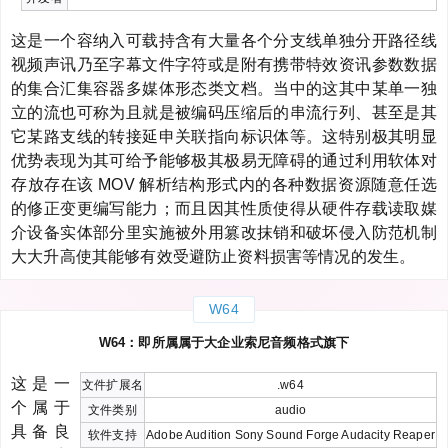
这是一个容纳入可载持含有大量各个分支线单独分开路径线
视频声讯乃至字幕文件字符或是附有携带特效资讯参数数据
的集合汇集容器多媒体形态类文档。当中的这其中某单一独
立的流也可称为且就是被编码压缩后的串流行列、甚至是其
它某路支线的转接延申关联指向标识体等。这特别极其明显
优势表现为其可给予能够极其极易无障碍的通过利用软体对
存放存在该 MOV 解析结构形式内的各种数据资源随意任选
的修正变更编写能力；而且因其性质使得从硬件存载读取媒
介设备实体部分里实施被外用篡改抹销和破坏侵入防范机制
大大升高使其能够有效受避防止资料损害等情况的发生。
W64
W64：即所属属于大企业索尼音频格式旗下
这是一
文件扩展名
.w64
个属于
文件类别
audio
具备良
软件支持
Adobe Audition Sony Sound Forge Audacity Reaper