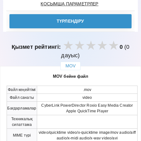
ҚОСЫМША ПАРАМЕТРЛЕР
ТҮРЛЕНДІРУ
Қызмет рейтингі:
0
(0
дауыс)
MOV
закрыть
MOV бейне файл
Файл кеңейтімі
.mov
Файл санаты
video
CyberLink PowerDirector Roxio Easy Media Creator
Бағдарламалар
Apple QuickTime Player
Техникалық
сипаттама
video/quicktime video/x-quicktime image/mov audio/aiff
MIME түрі
audio/x-midi audio/x-wav video/avi