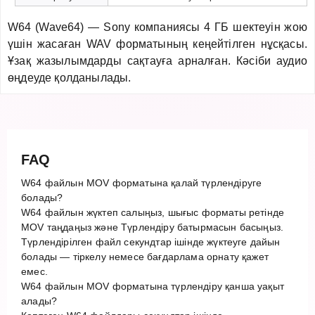
W64 (Wave64) — Sony компаниясы 4 ГБ шектеуін жою
үшін жасаған WAV форматының кеңейтілген нұсқасы.
Ұзақ жазылымдарды сақтауға арналған. Кәсіби аудио
өңдеуде қолданылады.
FAQ
W64 файлын MOV форматына қалай түрлендіруге
болады?
W64 файлын жүктеп салыңыз, шығыс форматы ретінде
MOV таңдаңыз және Түрлендіру батырмасын басыңыз.
Түрлендірілген файл секундтар ішінде жүктеуге дайын
болады — тіркелу немесе бағдарлама орнату қажет
емес.
W64 файлын MOV форматына түрлендіру қанша уақыт
алады?