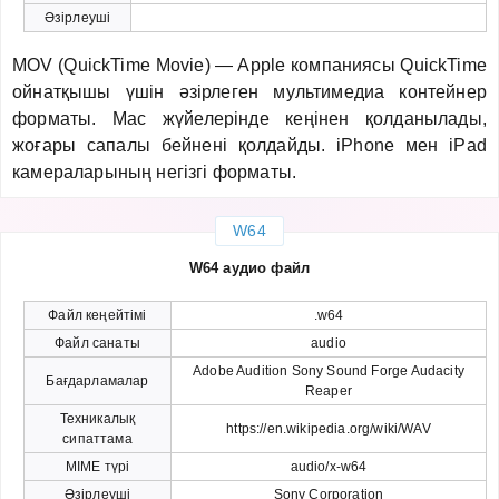
Әзірлеуші
MOV (QuickTime Movie) — Apple компаниясы QuickTime
ойнатқышы үшін әзірлеген мультимедиа контейнер
форматы. Mac жүйелерінде кеңінен қолданылады,
жоғары сапалы бейнені қолдайды. iPhone мен iPad
камераларының негізгі форматы.
W64
W64 аудио файл
Файл кеңейтімі
.w64
Файл санаты
audio
Adobe Audition Sony Sound Forge Audacity
Бағдарламалар
Reaper
Техникалық
https://en.wikipedia.org/wiki/WAV
сипаттама
MIME түрі
audio/x-w64
Әзірлеуші
Sony Corporation