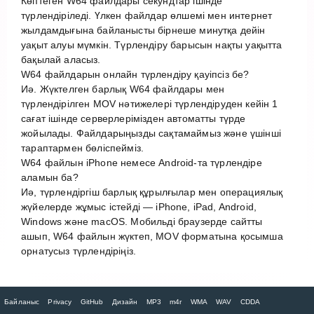
Көптеген W64 файлдары секундтар ішінде
түрлендіріледі. Үлкен файлдар өлшемі мен интернет
жылдамдығына байланысты бірнеше минутқа дейін
уақыт алуы мүмкін. Түрлендіру барысын нақты уақытта
бақылай аласыз.
W64 файлдарын онлайн түрлендіру қауіпсіз бе?
Иә. Жүктелген барлық W64 файлдары мен
түрлендірілген MOV нәтижелері түрлендіруден кейін 1
сағат ішінде серверлерімізден автоматты түрде
жойылады. Файлдарыңызды сақтамаймыз және үшінші
тараптармен бөліспейміз.
W64 файлын iPhone немесе Android-та түрлендіре
аламын ба?
Иә, түрлендіргіш барлық құрылғылар мен операциялық
жүйелерде жұмыс істейді — iPhone, iPad, Android,
Windows және macOS. Мобильді браузерде сайтты
ашып, W64 файлын жүктеп, MOV форматына қосымша
орнатусыз түрлендіріңіз.
Байланыс
Privacy
GitHub
Дизайн
MP3
m4r
WMA
WAV
CDDA