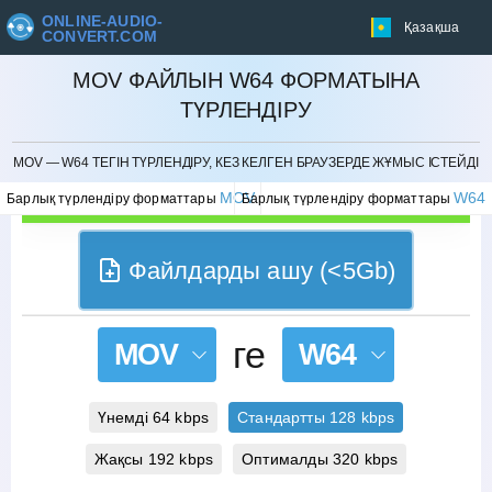
ONLINE-AUDIO-
Қазақша
CONVERT.COM
MOV ФАЙЛЫН W64 ФОРМАТЫНА
ТҮРЛЕНДІРУ
БОЛДЫРМАУ
MOV — W64 ТЕГІН ТҮРЛЕНДІРУ, КЕЗ КЕЛГЕН БРАУЗЕРДЕ ЖҰМЫС ІСТЕЙДІ
MOV
W64
Барлық түрлендіру форматтары
Барлық түрлендіру форматтары
Файлдарды ашу (<5Gb)
ге
MOV
W64
Үнемді 64 kbps
Стандартты 128 kbps
Жақсы 192 kbps
Оптималды 320 kbps