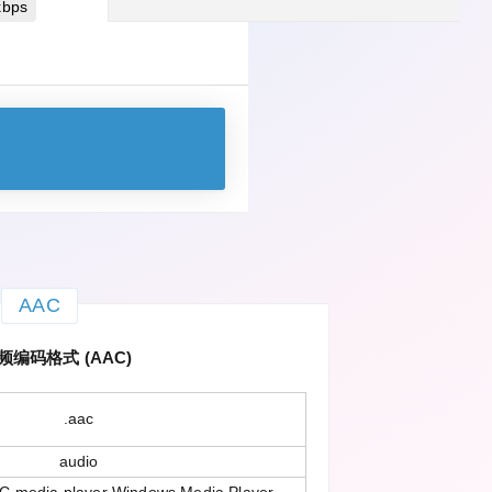
bps
AAC
编码格式 (AAC)
.aac
audio