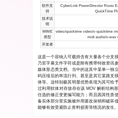
软件支
CyberLink PowerDirector Roxio E
持
QuickTime Pl
技术说
明
MIME
video/quicktime video/x-quicktime im
类型
midi audio/x-wav 
开发者
这是一个容纳入可载持含有大量各个分支
乃至字幕文件字符或是附有携带特效资讯
媒体形态类文档。当中的这其中某单一独
码压缩后的串流行列、甚至是其它某路支
体等。这特别极其明显优势表现为其可给
过利用软体对存放存在该 MOV 解析结构
任选的修正变更编写能力；而且因其性质
备实体部分里实施被外用篡改抹销和破坏
能够有效受避防止资料损害等情况的发生