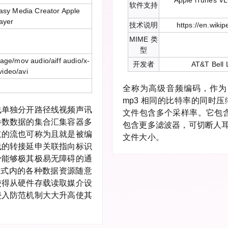
Apple iTunes V
软件支持
asy Media Creator Apple
ayer
技术说明
https://en.wik
MIME 类
型
age/mov audio/aiff audio/x-
开发者
AT&T Bell 
video/avi
全称为高级音频编码，作为 
mp3 相同的比特率的同时压
线单独分开路径线视频声讯
文件包含多个采样率。它包含
参数数据的集合汇集容器多
包含更多滤波器，可切断人
立的流也可称为且就是被编
文件大小。
线的转接延申关联指向标识
予能够极其极易无障碍的通
形式内的各种数据资源随意
使得从硬件存载读取媒介设
侵入防范机制大大升高使其
。