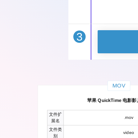
3
MOV
苹果 QuickTime 电影
文件扩
.mov
展名
文件类
video
别