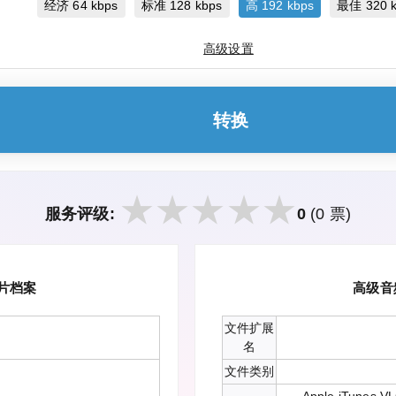
经济 64 kbps
标准 128 kbps
高 192 kbps
最佳 320 k
高级设置
转换
服务评级:
0
(0 票)
影片档案
高级音频
文件扩展
名
文件类别