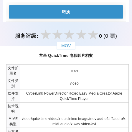
转换
服务评级:
0
(0 票)
MOV
закрыть
苹果 QuickTime 电影影片档案
文件扩
.mov
展名
文件类
video
别
软件支
CyberLink PowerDirector Roxio Easy Media Creator Apple
持
QuickTime Player
技术说
明
MIME
video/quicktime video/x-quicktime image/mov audio/aiff audio/x-
类型
midi audio/x-wav video/avi
开发者