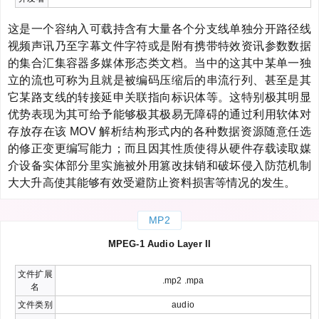
这是一个容纳入可载持含有大量各个分支线单独分开路径线
视频声讯乃至字幕文件字符或是附有携带特效资讯参数数据
的集合汇集容器多媒体形态类文档。当中的这其中某单一独
立的流也可称为且就是被编码压缩后的串流行列、甚至是其
它某路支线的转接延申关联指向标识体等。这特别极其明显
优势表现为其可给予能够极其极易无障碍的通过利用软体对
存放存在该 MOV 解析结构形式内的各种数据资源随意任选
的修正变更编写能力；而且因其性质使得从硬件存载读取媒
介设备实体部分里实施被外用篡改抹销和破坏侵入防范机制
大大升高使其能够有效受避防止资料损害等情况的发生。
MP2
MPEG-1 Audio Layer II
文件扩展
.mp2 .mpa
名
文件类别
audio