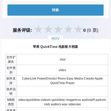
转换
服务评级:
0
(0 票)
MOV
закрыть
苹果 QuickTime 电影影片档案
文件扩
.mov
展名
文件类
video
别
软件支
CyberLink PowerDirector Roxio Easy Media Creator Apple
持
QuickTime Player
技术说
明
MIME
video/quicktime video/x-quicktime image/mov audio/aiff audio/x-
类型
midi audio/x-wav video/avi
开发者