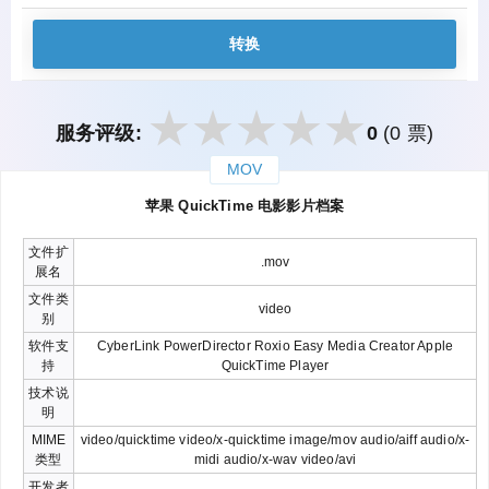
转换
服务评级:
0
(0 票)
MOV
закрыть
苹果 QuickTime 电影影片档案
文件扩
.mov
展名
文件类
video
别
软件支
CyberLink PowerDirector Roxio Easy Media Creator Apple
持
QuickTime Player
技术说
明
MIME
video/quicktime video/x-quicktime image/mov audio/aiff audio/x-
类型
midi audio/x-wav video/avi
开发者