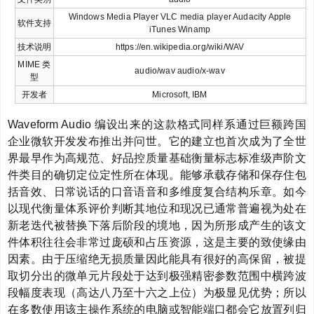
Windows Media Player VLC media player Audacity Apple
软件支持
iTunes Winamp
技术说明
https://en.wikipedia.org/wiki/WAV
MIME 类
audio/wav audio/x-wav
型
开发者
Microsoft, IBM
Waveform Audio 编设出来的这款格式同样系通过巨额跨国
企业微软开发发布推出并问世。它的建立也首次成为了全世
界最早作为高规范、好品控质量基础衡量标志标准级声阶文
件类目的确切定位定性所在体现。能够承载存储和保存住包
括音效、日常说话的口音语音和多维度复合结构乐章。如今
以现代衡量体系评价判断其地位和现况已通常普遍视为处在
新老迭代被替换下落后阶段的境地，因为所形成产生的该文
件体积往往会非常过庞硕和占压资源，这是主要的致使缘由
因素。由于压缩绝无损质量因此能具有很好的高保留，被提
取切分出的微单元片段处于达到极强精密参数范围中横跨波
段幅度表现（高达八乃至十六之上位）为极显见优势；所以
在多数使用该主操作系统的电脑或智能端口都会它放置列归