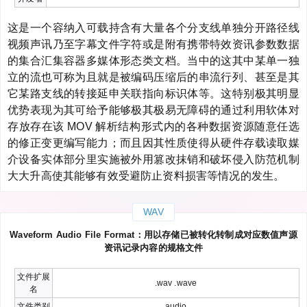
这是一个容纳入可载持含有大量各个分支线单独分开路径线
视频声讯乃至字幕文件字符或是附有携带特效资讯参数数据
的集合汇集容器多媒体形态类文档。当中的这其中某单一独
立的流也可称为且就是被编码压缩后的串流行列、甚至是其
它某路支线的转接延申关联指向标识体等。这特别极其明显
优势表现为其可给予能够极其极易无障碍的通过利用软体对
存放存在该 MOV 解析结构形式内的各种数据资源随意任选
的修正变更编写能力；而且因其性质使得从硬件存载读取媒
介设备实体部分里实施被外用篡改抹销和破坏侵入防范机制
大大升高使其能够有效受避防止资料损害等情况的发生。
WAV
Waveform Audio File Format：用以存储已被转化转制成对应数值声源
资讯记录内容的规格文件
文件扩展
.wav .wave
名
文件类别
audio