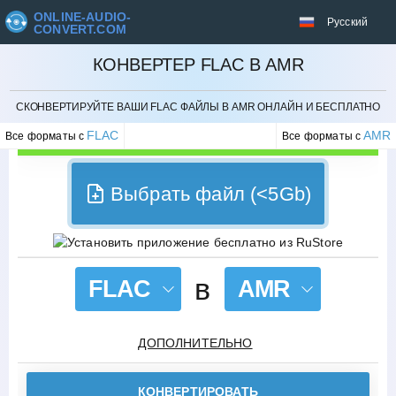
ONLINE-AUDIO-
Русский
CONVERT.COM
КОНВЕРТЕР FLAC В AMR
ОТМЕНИТЬ
СКОНВЕРТИРУЙТЕ ВАШИ FLAC ФАЙЛЫ В AMR ОНЛАЙН И БЕСПЛАТНО
FLAC
AMR
Все форматы с
Все форматы с
Выбрать файл (<5Gb)
в
FLAC
AMR
ДОПОЛНИТЕЛЬНО
КОНВЕРТИРОВАТЬ