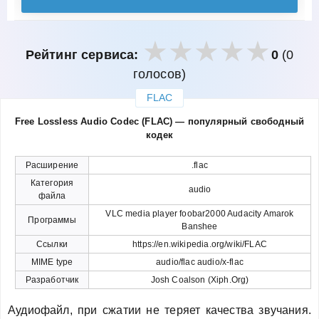
Рейтинг сервиса:
0
(0
голосов)
FLAC
закрыть
Free Lossless Audio Codec (FLAC) — популярный свободный
кодек
Расширение
.flac
Категория
audio
файла
VLC media player foobar2000 Audacity Amarok
Программы
Banshee
Ссылки
https://en.wikipedia.org/wiki/FLAC
MIME type
audio/flac audio/x-flac
Разработчик
Josh Coalson (Xiph.Org)
Аудиофайл, при сжатии не теряет качества звучания.