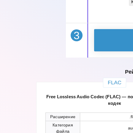
3
Ре
FLAC
Free Lossless Audio Codec (FLAC) —
кодек
Расширение
.f
Категория
au
файла