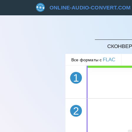
ONLINE-AUDIO-CONVERT.COM
ОТМЕ
СКОНВЕР
FLAC
Все форматы с
1
2