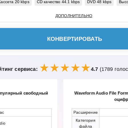
Кассета 20 kbps
CD качество 44.1 kbps
DVD 48 kbps
Высо
ДОПОЛНИТЕЛЬНО
КОНВЕРТИРОВАТЬ
йтинг сервиса:
4.7
(1789 голос
 популярный свободный
Waveform Audio File For
оцифр
lac
Расширение
Категория
dio
файла