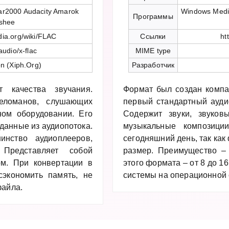
ar2000 Audacity Amarok
Windows Media
Программы
shee
edia.org/wiki/FLAC
Ссылки
ht
audio/x-flac
MIME type
n (Xiph.Org)
Разработчик
 качества звучания.
Формат был создан компан
еломанов, слушающих
первый стандартный ауди
ном оборудовании. Его
Содержит звуки, звуков
 данные из аудиопотока.
музыкальные композиц
нство аудиоплееров,
сегодняшний день, так ка
 Представляет собой
размер. Преимущество – 
м. При конвертации в
этого формата – от 8 до 16
экономить память, не
системы на операционной
файла.