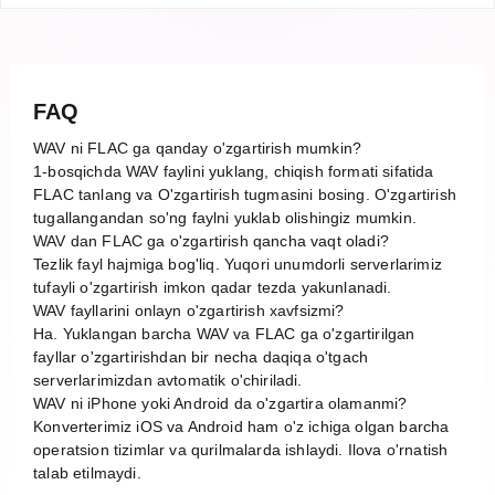
FAQ
WAV ni FLAC ga qanday o'zgartirish mumkin?
1-bosqichda WAV faylini yuklang, chiqish formati sifatida
FLAC tanlang va O'zgartirish tugmasini bosing. O'zgartirish
tugallangandan so'ng faylni yuklab olishingiz mumkin.
WAV dan FLAC ga o'zgartirish qancha vaqt oladi?
Tezlik fayl hajmiga bog'liq. Yuqori unumdorli serverlarimiz
tufayli o'zgartirish imkon qadar tezda yakunlanadi.
WAV fayllarini onlayn o'zgartirish xavfsizmi?
Ha. Yuklangan barcha WAV va FLAC ga o'zgartirilgan
fayllar o'zgartirishdan bir necha daqiqa o'tgach
serverlarimizdan avtomatik o'chiriladi.
WAV ni iPhone yoki Android da o'zgartira olamanmi?
Konverterimiz iOS va Android ham o'z ichiga olgan barcha
operatsion tizimlar va qurilmalarda ishlaydi. Ilova o'rnatish
talab etilmaydi.