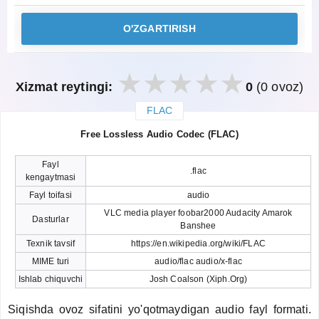
O'ZGARTIRISH
Xizmat reytingi:
0
(0 ovoz)
FLAC
закрыть
Free Lossless Audio Codec (FLAC)
Fayl
.flac
kengaytmasi
Fayl toifasi
audio
VLC media player foobar2000 Audacity Amarok
Dasturlar
Banshee
Texnik tavsif
https://en.wikipedia.org/wiki/FLAC
MIME turi
audio/flac audio/x-flac
Ishlab chiquvchi
Josh Coalson (Xiph.Org)
Siqishda ovoz sifatini yo'qotmaydigan audio fayl formati.