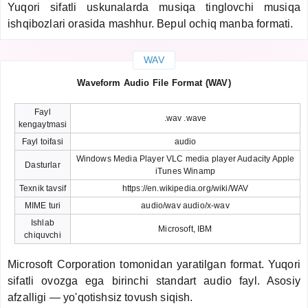
Yuqori sifatli uskunalarda musiqa tinglovchi musiqa
ishqibozlari orasida mashhur. Bepul ochiq manba formati.
WAV
Waveform Audio File Format (WAV)
Fayl
.wav .wave
kengaytmasi
Fayl toifasi
audio
Windows Media Player VLC media player Audacity Apple
Dasturlar
iTunes Winamp
Texnik tavsif
https://en.wikipedia.org/wiki/WAV
MIME turi
audio/wav audio/x-wav
Ishlab
Microsoft, IBM
chiquvchi
Microsoft Corporation tomonidan yaratilgan format. Yuqori
sifatli ovozga ega birinchi standart audio fayl. Asosiy
afzalligi — yo'qotishsiz tovush siqish.