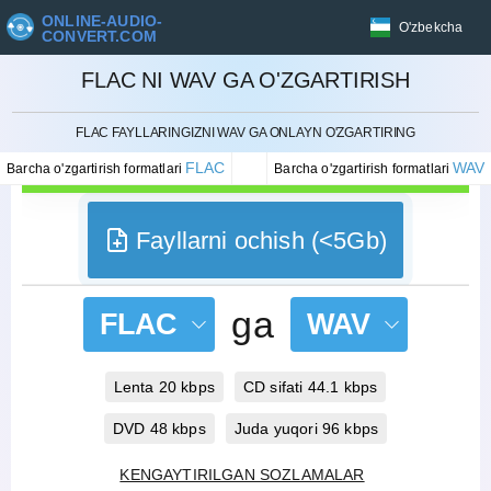
ONLINE-AUDIO-
O'zbekcha
CONVERT.COM
FLAC NI WAV GA O'ZGARTIRISH
BEKOR QILISH
FLAC FAYLLARINGIZNI WAV GA ONLAYN O'ZGARTIRING
FLAC
WAV
Barcha o'zgartirish formatlari
Barcha o'zgartirish formatlari
Fayllarni ochish (<5Gb)
ga
FLAC
WAV
Lenta 20 kbps
CD sifati 44.1 kbps
DVD 48 kbps
Juda yuqori 96 kbps
KENGAYTIRILGAN SOZLAMALAR