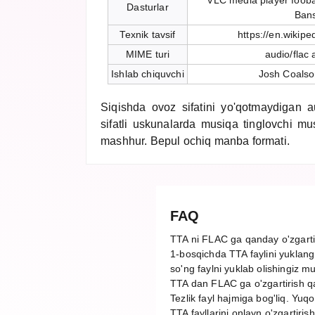
VLC media player foob
Dasturlar
Ban
Texnik tavsif
https://en.wikipe
MIME turi
audio/flac 
Ishlab chiquvchi
Josh Coalso
Siqishda ovoz sifatini yo'qotmaydigan au
sifatli uskunalarda musiqa tinglovchi mu
mashhur. Bepul ochiq manba formati.
FAQ
TTA ni FLAC ga qanday o'zgart
1-bosqichda TTA faylini yuklang
so'ng faylni yuklab olishingiz m
TTA dan FLAC ga o'zgartirish q
Tezlik fayl hajmiga bog'liq. Yuq
TTA fayllarini onlayn o'zgartiris