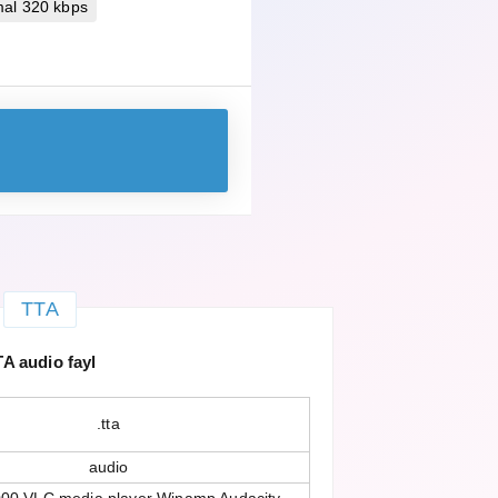
mal 320 kbps
TTA
A audio fayl
.tta
audio