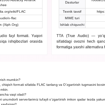
ar2000 Audacity Amarok
foobar2
Dasturlar
shee
dia.org/wiki/FLAC
Texnik tavsif
https
audio/x-flac
MIME turi
n (Xiph.Org)
Ishlab chiquvchi
dio fayl formati. Yuqori
TTA (True Audio) — yo'qo
siqa ishqibozlari orasida
sifatidagi ovozni hech qand
formatiga yaxshi alternativa 
irish mumkin?
, chiqish formati sifatida FLAC tanlang va O'zgartirish tugmasini bosi
umkin.
ancha vaqt oladi?
ori unumdorli serverlarimiz tufayli o'zgartirish imkon qadar tezda yaku
h xavfsizmi?