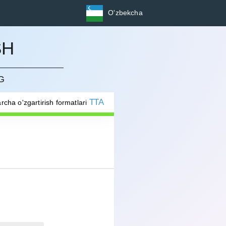
O'zbekcha
SH
G
TTA
rcha o'zgartirish formatlari