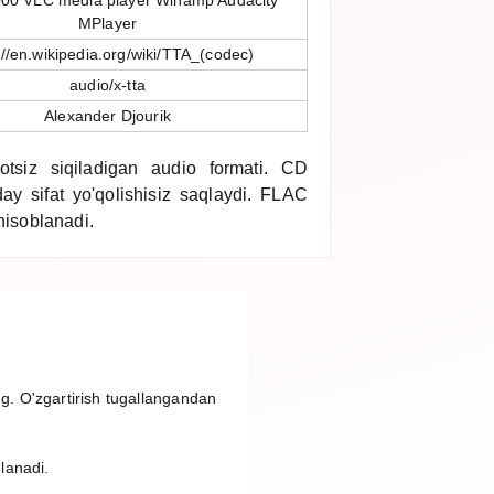
000 VLC media player Winamp Audacity
MPlayer
://en.wikipedia.org/wiki/TTA_(codec)
audio/x-tta
Alexander Djourik
tsiz siqiladigan audio formati. CD
ay sifat yo'qolishisiz saqlaydi. FLAC
hisoblanadi.
ng. O'zgartirish tugallangandan
nlanadi.