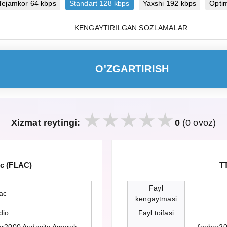
Tejamkor 64 kbps
Standart 128 kbps
Yaxshi 192 kbps
Opti
KENGAYTIRILGAN SOZLAMALAR
O'ZGARTIRISH
Xizmat reytingi:
0
(0 ovoz)
ec (FLAC)
TT
Fayl
lac
kengaytmasi
dio
Fayl toifasi