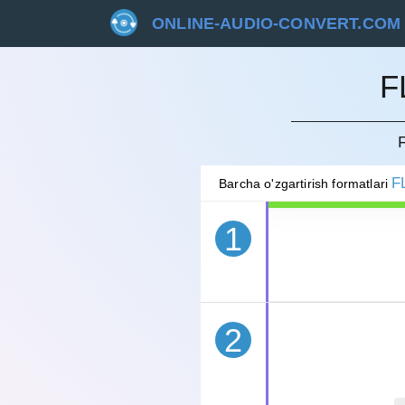
ONLINE-AUDIO-CONVERT.COM
F
BEKOR 
F
Barcha o'zgartirish formatlari
1
2