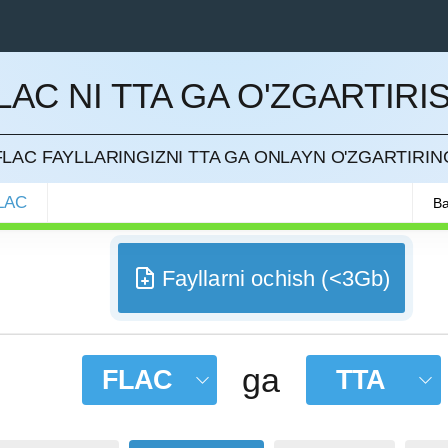
LAC NI TTA GA O'ZGARTIRI
QILISH
FLAC FAYLLARINGIZNI TTA GA ONLAYN O'ZGARTIRIN
LAC
Ba
Fayllarni ochish (<3Gb)
ga
FLAC
TTA