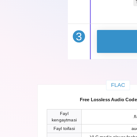
3
FLAC
Free Lossless Audio Cod
Fayl
.f
kengaytmasi
Fayl toifasi
au