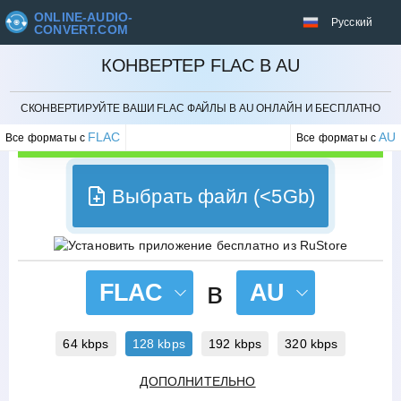
ONLINE-AUDIO-
Русский
CONVERT.COM
КОНВЕРТЕР FLAC В AU
ОТМЕНИТЬ
СКОНВЕРТИРУЙТЕ ВАШИ FLAC ФАЙЛЫ В AU ОНЛАЙН И БЕСПЛАТНО
FLAC
AU
Все форматы с
Все форматы с
Выбрать файл (<5Gb)
в
FLAC
AU
64 kbps
128 kbps
192 kbps
320 kbps
ДОПОЛНИТЕЛЬНО