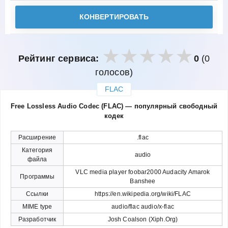
КОНВЕРТИРОВАТЬ
Рейтинг сервиса:
0
(0
голосов)
FLAC
закрыть
Free Lossless Audio Codec (FLAC) — популярный свободный
кодек
Расширение
.flac
Категория
audio
файла
VLC media player foobar2000 Audacity Amarok
Программы
Banshee
Ссылки
https://en.wikipedia.org/wiki/FLAC
MIME type
audio/flac audio/x-flac
Разработчик
Josh Coalson (Xiph.Org)