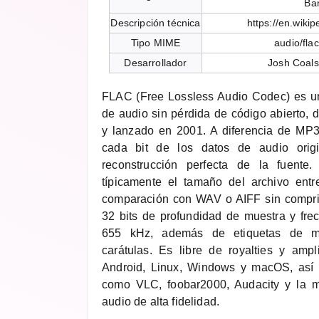
Ba
Descripción técnica
https://en.wiki
Tipo MIME
audio/flac
Desarrollador
Josh Coals
FLAC (Free Lossless Audio Codec) es u
de audio sin pérdida de código abierto, 
y lanzado en 2001. A diferencia de MP
cada bit de los datos de audio origi
reconstrucción perfecta de la fuente
típicamente el tamaño del archivo en
comparación con WAV o AIFF sin compri
32 bits de profundidad de muestra y fr
655 kHz, además de etiquetas de me
carátulas. Es libre de royalties y amp
Android, Linux, Windows y macOS, así 
como VLC, foobar2000, Audacity y la m
audio de alta fidelidad.