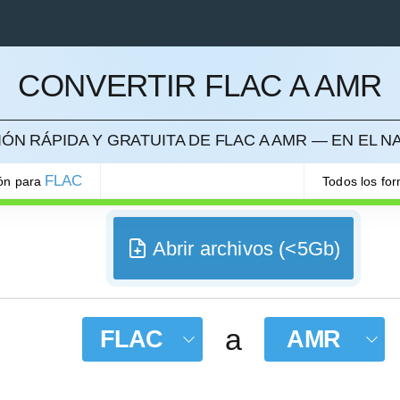
CONVERTIR FLAC A AMR
ELAR
ÓN RÁPIDA Y GRATUITA DE FLAC A AMR — EN EL 
FLAC
ión para
Todos los fo
Abrir archivos (<5Gb)
a
FLAC
AMR