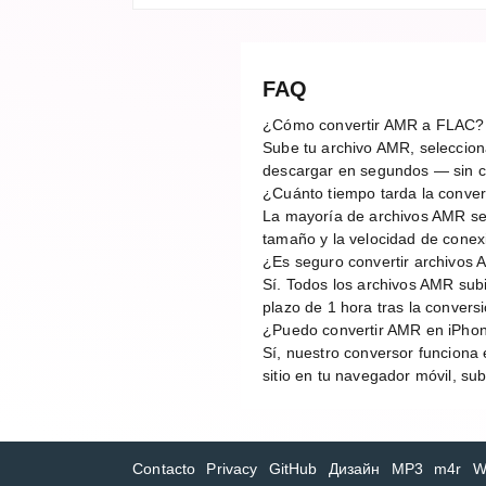
FAQ
¿Cómo convertir AMR a FLAC?
Sube tu archivo AMR, selecciona
descargar en segundos — sin cu
¿Cuánto tiempo tarda la conv
La mayoría de archivos AMR se
tamaño y la velocidad de conex
¿Es seguro convertir archivos 
Sí. Todos los archivos AMR sub
plazo de 1 hora tras la conver
¿Puedo convertir AMR en iPhon
Sí, nuestro conversor funciona 
sitio en tu navegador móvil, su
Contacto
Privacy
GitHub
Дизайн
MP3
m4r
W