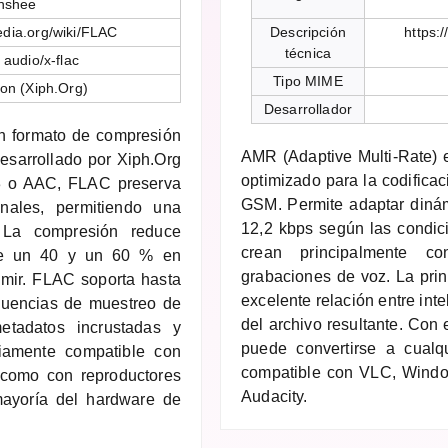
nshee
pedia.org/wiki/FLAC
Descripción
https:
técnica
 audio/x-flac
Tipo MIME
on (Xiph.Org)
Desarrollador
n formato de compresión
AMR (Adaptive Multi-Rate) 
desarrollado por Xiph.Org
optimizado para la codificac
3 o AAC, FLAC preserva
GSM. Permite adaptar dinám
nales, permitiendo una
12,2 kbps según las condic
. La compresión reduce
crean principalmente c
tre un 40 y un 60 % en
grabaciones de voz. La prin
mir. FLAC soporta hasta
excelente relación entre int
ecuencias de muestreo de
del archivo resultante. Con
tadatos incrustadas y
puede convertirse a cualq
liamente compatible con
compatible con VLC, Windo
como con reproductores
Audacity.
ayoría del hardware de