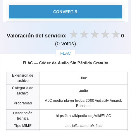
CONVERTIR
Valoración del servicio:
0
(0 votos)
FLAC
закрыть
FLAC — Códec de Audio Sin Pérdida Gratuito
Extensión de
.flac
archivo
Categoría de
audio
archivo
VLC media player foobar2000 Audacity Amarok
Programas
Banshee
Descripción
https://en.wikipedia.org/wiki/FLAC
técnica
Tipo MIME
audio/flac audio/x-flac