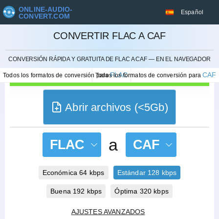
ONLINE-AUDIO-
Español
CONVERT.COM
CONVERTIR FLAC A CAF
CANCELAR
CONVERSIÓN RÁPIDA Y GRATUITA DE FLAC A CAF — EN EL NAVEGADOR
FLAC
CAF
Todos los formatos de conversión para
Todos los formatos de conversión para
Abrir archivos (<5Gb)
a
FLAC
CAF
Económica 64 kbps
Estándar 128 kbps
Buena 192 kbps
Óptima 320 kbps
AJUSTES AVANZADOS