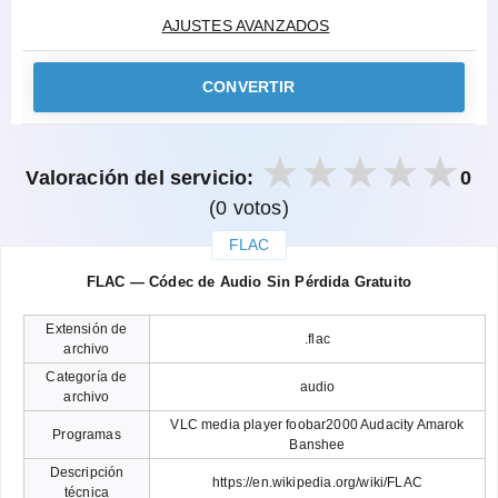
AJUSTES AVANZADOS
CONVERTIR
Valoración del servicio:
0
(0 votos)
FLAC
закрыть
FLAC — Códec de Audio Sin Pérdida Gratuito
Extensión de
.flac
archivo
Categoría de
audio
archivo
VLC media player foobar2000 Audacity Amarok
Programas
Banshee
Descripción
https://en.wikipedia.org/wiki/FLAC
técnica