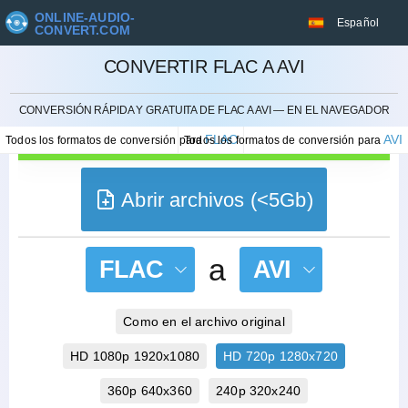
ONLINE-AUDIO-
Español
CONVERT.COM
CONVERTIR FLAC A AVI
CANCELAR
CONVERSIÓN RÁPIDA Y GRATUITA DE FLAC A AVI — EN EL NAVEGADOR
FLAC
AVI
Todos los formatos de conversión para
Todos los formatos de conversión para
Abrir archivos (<5Gb)
a
FLAC
AVI
Como en el archivo original
HD 1080p 1920x1080
HD 720p 1280x720
360p 640x360
240p 320x240