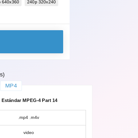
p 640x360
240p 320x240
s)
MP4
Estándar MPEG-4 Part 14
.mp4 .m4v
video