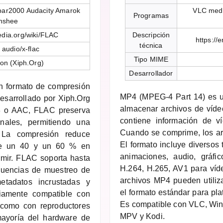
bar2000 Audacity Amarok
VLC medi
Programas
nshee
pedia.org/wiki/FLAC
Descripción
https://
técnica
 audio/x-flac
Tipo MIME
on (Xiph.Org)
Desarrollador
n formato de compresión
MP4 (MPEG-4 Part 14) es u
desarrollado por Xiph.Org
almacenar archivos de víde
3 o AAC, FLAC preserva
contiene información de v
nales, permitiendo una
Cuando se comprime, los arc
. La compresión reduce
El formato incluye diversos 
tre un 40 y un 60 % en
animaciones, audio, gráf
mir. FLAC soporta hasta
H.264, H.265, AV1 para ví
ecuencias de muestreo de
archivos MP4 pueden utiliza
tadatos incrustadas y
el formato estándar para p
liamente compatible con
Es compatible con VLC, Win
como con reproductores
MPV y Kodi.
ayoría del hardware de