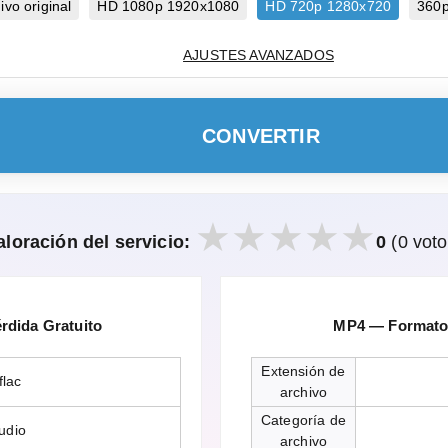
vo original
HD 1080p 1920x1080
HD 720p 1280x720
360
AJUSTES AVANZADOS
CONVERTIR
aloración del servicio:
0
(0 voto
rdida Gratuito
MP4 — Formato 
Extensión de
flac
archivo
Categoría de
udio
archivo