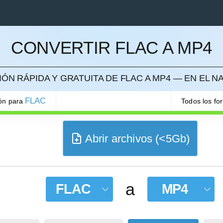
CONVERTIR FLAC A MP4
ELAR
ÓN RÁPIDA Y GRATUITA DE FLAC A MP4 — EN EL 
FLAC
ión para
Todos los fo
Abrir archivos (<5Gb)
a
FLAC
MP4