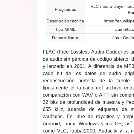
VLC media player foo
Programas
Ba
Descripción técnica
https://en.wiki
Tipo MIME
audio/flac
Desarrollador
Josh Coals
FLAC (Free Lossless Audio Codec) es u
de audio sin pérdida de código abierto, 
y lanzado en 2001. A diferencia de MP
cada bit de los datos de audio origi
reconstrucción perfecta de la fuente
típicamente el tamaño del archivo en
comparación con WAV o AIFF sin compri
32 bits de profundidad de muestra y fr
655 kHz, además de etiquetas de me
carátulas. Es libre de royalties y amp
Android, Linux, Windows y macOS, así 
como VLC, foobar2000, Audacity y la m