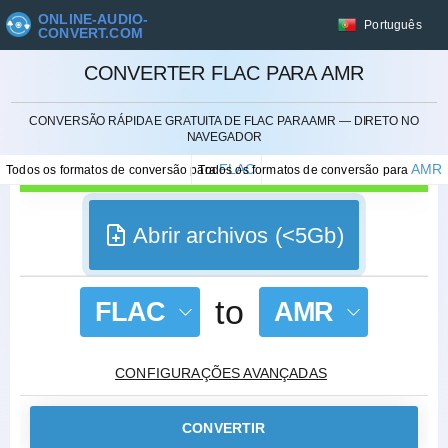
ONLINE-AUDIO-
Português
CONVERT.COM
CONVERTER FLAC PARA AMR
CANCELAR
CONVERSÃO RÁPIDA E GRATUITA DE FLAC PARA AMR — DIRETO NO
NAVEGADOR
FLAC
AMR
Todos os formatos de conversão para
Todos os formatos de conversão para
Abrir archivos (<5Gb)
to
FLAC
AMR
CONFIGURAÇÕES AVANÇADAS
CONVERTIR