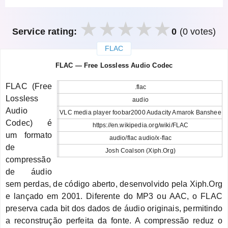
Service rating:
0
(0 votes)
FLAC
закрыть
FLAC — Free Lossless Audio Codec
FLAC (Free
.flac
Lossless
audio
Audio
VLC media player foobar2000 Audacity Amarok Banshee
Codec) é
https://en.wikipedia.org/wiki/FLAC
um formato
audio/flac audio/x-flac
de
Josh Coalson (Xiph.Org)
compressão
de áudio
sem perdas, de código aberto, desenvolvido pela Xiph.Org
e lançado em 2001. Diferente do MP3 ou AAC, o FLAC
preserva cada bit dos dados de áudio originais, permitindo
a reconstrução perfeita da fonte. A compressão reduz o