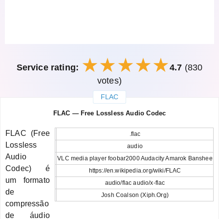
Service rating:
4.7
(830
votes)
FLAC
закрыть
FLAC — Free Lossless Audio Codec
FLAC (Free
.flac
Lossless
audio
Audio
VLC media player foobar2000 Audacity Amarok Banshee
Codec) é
https://en.wikipedia.org/wiki/FLAC
um formato
audio/flac audio/x-flac
de
Josh Coalson (Xiph.Org)
compressão
de áudio