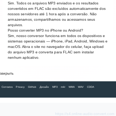
Sim. Todos os arquivos MP3 enviados e os resultados
convertidos em FLAC são excluídos automaticamente dos
nossos servidores até 1 hora após a conversão. Não
armazenamos, compartilhamos ou acessamos seus
arquivos.
Posso converter MP3 no iPhone ou Android?
Sim, nosso conversor funciona em todos os dispositivos e
sistemas operacionais — iPhone, iPad, Android, Windows e
macOS. Abra o site no navegador do celular, faça upload
do arquivo MP3 e converta para FLAC sem instalar
nenhum aplicativo.
закрыть
Contatos
Privacy
GitHub
Дизайн
MP3
m4r
WMA
WAV
CDDA
https://s4.online-audio-convert.com