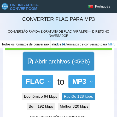
ONLINE-AUDIO-
Português
CONVERT.COM
CONVERTER FLAC PARA MP3
CANCELAR
CONVERSÃO RÁPIDA E GRATUITA DE FLAC PARA MP3 — DIRETO NO
NAVEGADOR
FLAC
MP3
Todos os formatos de conversão para
Todos os formatos de conversão para
Abrir archivos (<5Gb)
to
FLAC
MP3
Econômico 64 kbps
Padrão 128 kbps
Bom 192 kbps
Melhor 320 kbps