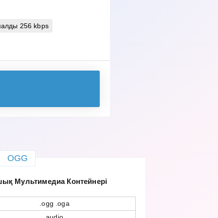
алды 256 kbps
OGG
шық Мультимедиа Контейнері
.ogg .oga
audio