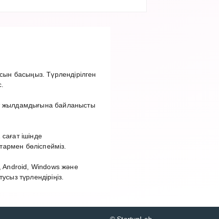
ын басыңыз. Түрлендірілген
.
ет жылдамдығына байланысты
сағат ішінде
тармен бөліспейміз.
 Android, Windows және
сыз түрлендіріңіз.