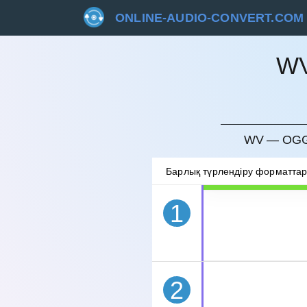
ONLINE-AUDIO-CONVERT.COM
W
БОЛДЫ
WV — OGG
Барлық түрлендіру форматта
1
2