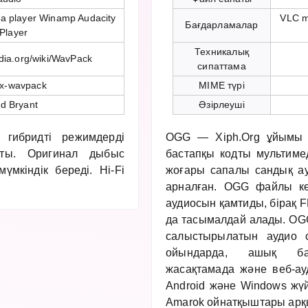
a player Winamp Audacity
VLC m
Бағдарламалар
Player
Техникалық
edia.org/wiki/WavPack
сипаттама
/x-wavpack
MIME түрі
d Bryant
Әзірлеуші
ибридті режимдерді
OGG — Xiph.Org ұйымы 
ты. Оригинал дыбыс
бастапқы кодты мультиме
үмкіндік береді. Hi-Fi
жоғары сапалы сандық ау
арналған. OGG файлы көб
аудиосын қамтиды, бірақ 
да тасымалдай алады. OGG
салыстырылатын аудио с
ойындарда, ашық ба
жасақтамада және веб-ау
Android және Windows жүйе
Amarok ойнатқыштары арқ