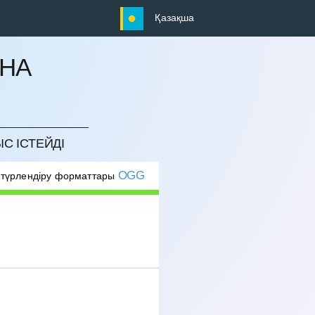
Қазақша
НА
С ІСТЕЙДІ
OGG
 түрлендіру форматтары