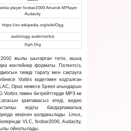
edia player foobar2000 Amarok MPlayer
Audacity
https://en.wikipedia.org/wiki/Ogg
audio/ogg audio/vorbis
Xiph.Org
2002 жылы шығарған тегін, ашық
диа контейнер форматы. Патентсіз,
диосын тиімді тарату мен сақтауға
інесе Vorbis кодегімен кодталған
FLAC, Opus немесе Speex ағындарын
 Vorbis төмен битрейттерде MP3-ке
апасын қамтамасыз етеді, видео
стапқы кодты бағдарламалық
диода кеңінен қолданылады. Linux,
лерінде VLC, foobar2000, Audacity,
ылы ойнатылады.