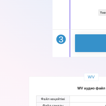
Үне
3
WV
WV аудио файл
Файл кеңейтімі
Файл санаты