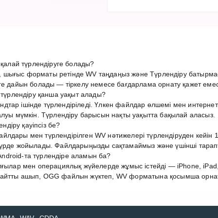
алай түрлендіруге болады?
 шығыс форматы ретінде WV таңдаңыз және Түрлендіру батырмас
ге дайын болады — тіркелу немесе бағдарлама орнату қажет емес
үрлендіру қанша уақыт алады?
дтар ішінде түрлендіріледі. Үлкен файлдар өлшемі мен интерн
алуы мүмкін. Түрлендіру барысын нақты уақытта бақылай аласыз.
діру қауіпсіз бе?
лдары мен түрлендірілген WV нәтижелері түрлендіруден кейін 1 
түрде жойылады. Файлдарыңызды сақтамаймыз және үшінші тарап
droid-та түрлендіре аламын ба?
лғылар мен операциялық жүйелерде жұмыс істейді — iPhone, iPad,
айтты ашып, OGG файлын жүктеп, WV форматына қосымша орнату