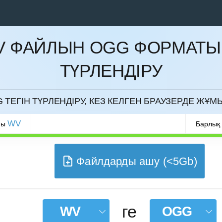
V ФАЙЛЫН OGG ФОРМАТЫ
ТҮРЛЕНДІРУ
РМАУ
 ТЕГІН ТҮРЛЕНДІРУ, КЕЗ КЕЛГЕН БРАУЗЕРДЕ ЖҰМЫ
WV
ры
Барлық
Файлдарды ашу (<5Gb)
ге
WV
OGG