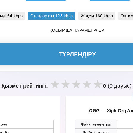
мді 64 kbps
Стандартты 128 kbps
Жақсы 160 kbps
Оптим
ҚОСЫМША ПАРАМЕТРЛЕР
ТҮРЛЕНДІРУ
Қызмет рейтингі:
0
(0 дауыс)
OGG — Xiph.Org А
.wv
Файл кеңейтімі
audio
Файл санаты