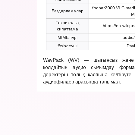
foobar2000 VLC medi
Бағдарламалар
M
Техникалық
https://en.wikip
сипаттама
MIME түрі
audio
Әзірлеуші
Davi
WavPack (WV) — шығынсыз және г
қолдайтын аудио сығымдау форма
деректерін толық қалпына келтіруге м
аудиофилдер арасында танымал.