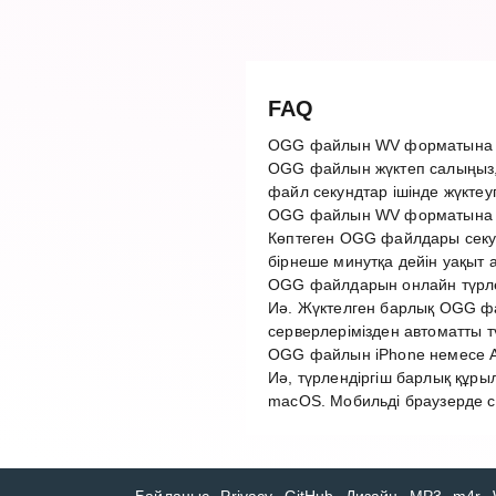
FAQ
OGG файлын WV форматына қ
OGG файлын жүктеп салыңыз,
файл секундтар ішінде жүктеу
OGG файлын WV форматына т
Көптеген OGG файлдары секун
бірнеше минутқа дейін уақыт 
OGG файлдарын онлайн түрлен
Иә. Жүктелген барлық OGG фай
серверлерімізден автоматты 
OGG файлын iPhone немесе An
Иә, түрлендіргіш барлық құры
macOS. Мобильді браузерде с