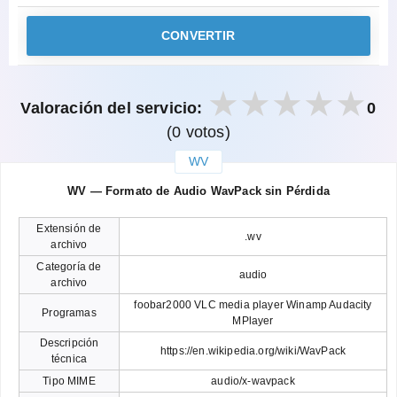
CONVERTIR
Valoración del servicio:
0
(0 votos)
WV
закрыть
WV — Formato de Audio WavPack sin Pérdida
Extensión de
.wv
archivo
Categoría de
audio
archivo
foobar2000 VLC media player Winamp Audacity
Programas
MPlayer
Descripción
https://en.wikipedia.org/wiki/WavPack
técnica
Tipo MIME
audio/x-wavpack