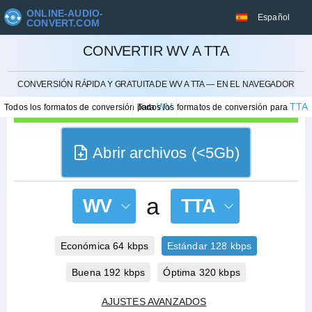
ONLINE-AUDIO-
Español
CONVERT.COM
CONVERTIR WV A TTA
CANCELAR
CONVERSIÓN RÁPIDA Y GRATUITA DE WV A TTA — EN EL NAVEGADOR
WV
TTA
Todos los formatos de conversión para
Todos los formatos de conversión para
Abrir archivos (<5Gb)
a
WV
TTA
Económica 64 kbps
Estándar 128 kbps
Buena 192 kbps
Óptima 320 kbps
AJUSTES AVANZADOS