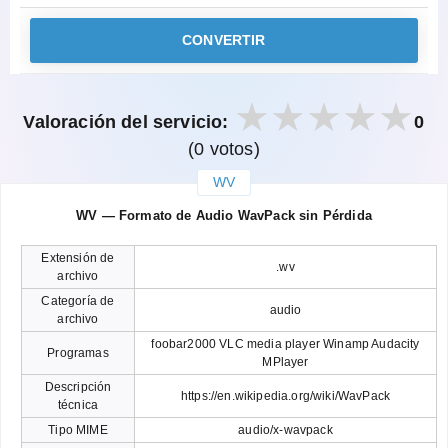
CONVERTIR
Valoración del servicio:
0
(0 votos)
WV
закрыть
WV — Formato de Audio WavPack sin Pérdida
Extensión de
.wv
archivo
Categoría de
audio
archivo
foobar2000 VLC media player Winamp Audacity
Programas
MPlayer
Descripción
https://en.wikipedia.org/wiki/WavPack
técnica
Tipo MIME
audio/x-wavpack