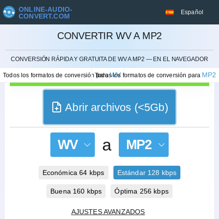
ONLINE-AUDIO-
Español
CONVERT.COM
CONVERTIR WV A MP2
CANCELAR
CONVERSIÓN RÁPIDA Y GRATUITA DE WV A MP2 — EN EL NAVEGADOR
WV
MP2
Todos los formatos de conversión para
Todos los formatos de conversión para
Abrir archivos (<5Gb)
a
WV
MP2
Económica 64 kbps
Estándar 128 kbps
Buena 160 kbps
Óptima 256 kbps
AJUSTES AVANZADOS