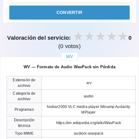
CONVERTIR
Valoración del servicio:
0
(0 votos)
WV
закрыть
WV — Formato de Audio WavPack sin Pérdida
Extensión de
.wv
archivo
Categoría de
audio
archivo
foobar2000 VLC media player Winamp Audacity
Programas
MPlayer
Descripción
https://en.wikipedia.org/wiki/WavPack
técnica
Tipo MIME
audio/x-wavpack