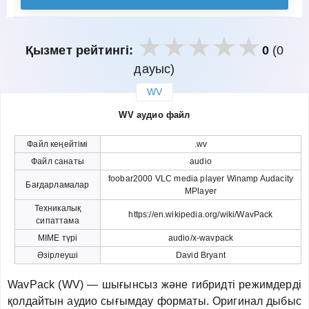
Қызмет рейтингі:
0
(0
дауыс)
WV
закрыть
WV аудио файл
Файл кеңейтімі
.wv
Файл санаты
audio
foobar2000 VLC media player Winamp Audacity
Бағдарламалар
MPlayer
Техникалық
https://en.wikipedia.org/wiki/WavPack
сипаттама
MIME түрі
audio/x-wavpack
Әзірлеуші
David Bryant
WavPack (WV) — шығынсыз және гибридті режимдерді
қолдайтын аудио сығымдау форматы. Оригинал дыбыс