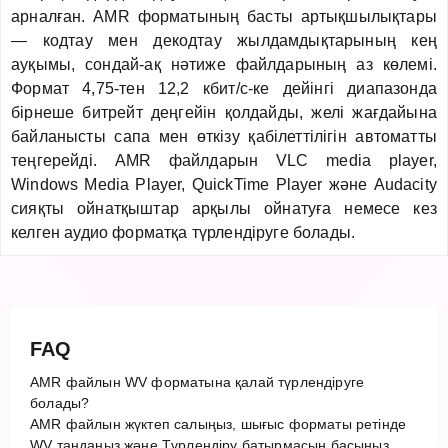
арналған. AMR форматының басты артықшылықтары
— кодтау мен декодтау жылдамдықтарының кең
ауқымы, сондай-ақ нәтиже файлдарының аз көлемі.
Формат 4,75-тен 12,2 кбит/с-ке дейінгі диапазонда
бірнеше битрейт деңгейін қолдайды, желі жағдайына
байланысты сапа мен өткізу қабілеттілігін автоматты
теңгерейді. AMR файлдарын VLC media player,
Windows Media Player, QuickTime Player және Audacity
сияқты ойнатқыштар арқылы ойнатуға немесе кез
келген аудио форматқа түрлендіруге болады.
FAQ
AMR файлын WV форматына қалай түрлендіруге
болады?
AMR файлын жүктеп салыңыз, шығыс форматы ретінде
WV таңдаңыз және Түрлендіру батырмасын басыңыз.