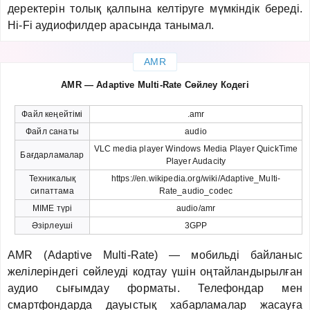
деректерін толық қалпына келтіруге мүмкіндік береді.
Hi-Fi аудиофилдер арасында танымал.
AMR
AMR — Adaptive Multi-Rate Сөйлеу Кодегі
Файл кеңейтімі
.amr
Файл санаты
audio
VLC media player Windows Media Player QuickTime
Бағдарламалар
Player Audacity
Техникалық
https://en.wikipedia.org/wiki/Adaptive_Multi-
сипаттама
Rate_audio_codec
MIME түрі
audio/amr
Әзірлеуші
3GPP
AMR (Adaptive Multi-Rate) — мобильді байланыс
желілеріндегі сөйлеуді кодтау үшін оңтайландырылған
аудио сығымдау форматы. Телефондар мен
смартфондарда дауыстық хабарламалар жасауға