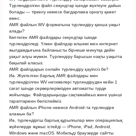
Түрлендірілген файл секундтар ішінде жүктеуге дайын
болады — тіркелу немесе бағдарлама орнату қажет
емес.
AMR файлын WV форматына түрлендіру қанша уақыт
алады?
Көптеген AMR файлдары секундтар ішінде
түрлендіріледі. Үлкен файлдар өлшемі мен интернет
жылдамдығына байланысты бірнеше минутқа дейін
уақыт алуы мүмкін. Түрлендіру барысын нақты уақытта
бақылай аласыз.
AMR файлдарын онлайн түрлендіру қауіпсіз бе?
Иә. Жүктелген барлық AMR файлдары мен
түрлендірілген WV нәтижелері түрлендіруден кейін 1
сағат ішінде серверлерімізден автоматты түрде
жойылады. Файлдарыңызды сақтамаймыз және үшінші
тараптармен бөліспейміз.
AMR файлын iPhone немесе Android-та түрлендіре
аламын ба?
Иә, түрлендіргіш барлық құрылғылар мен операциялық
жүйелерде жұмыс істейді — iPhone, iPad, Android,
Windows және macOS. Мобильді браузерде сайтты